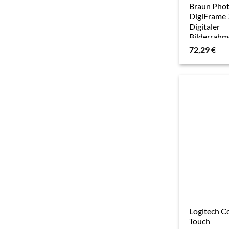
Braun Pho
DigiFrame 
Digitaler
Bilderrah
72,29
€
Logitech 
Touch