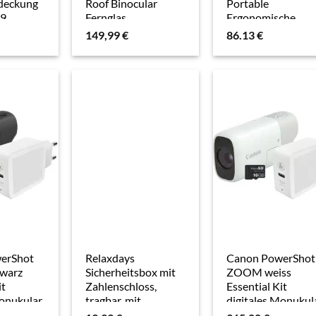
deckung
Roof Binocular
Portable
29
Fernglas
Ergonomische
QWERTZ
Gaming Maus
149,99
€
86.13
€
(Kabelgebunden,
Kabellos), Maus,
Schwarz
erShot
Relaxdays
Canon PowerShot
warz
Sicherheitsbox mit
ZOOM weiss
it
Zahlenschloss,
Essential Kit
Monukular
tragbar, mit
digitales Monukul
Sicherungskabel,