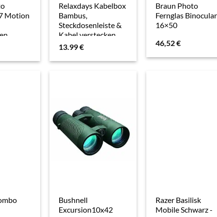
to
Relaxdays Kabelbox
Braun Photo
7 Motion
Bambus,
Fernglas Binocular
Steckdosenleiste &
16×50
men
Kabel verstecken,
46,52
€
Kabelmanagement
13.99
€
Schreibtisch, HBT
16,5x25,5x14cm,
weiß
Combo
Bushnell
Razer Basilisk
Excursion10x42
Mobile Schwarz -