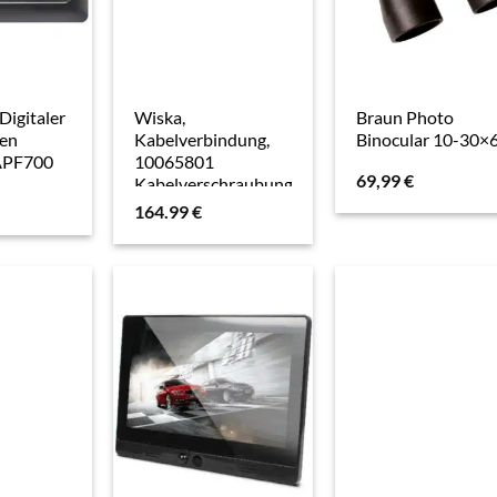
Digitaler
Wiska,
Braun Photo
men
Kabelverbindung,
Binocular 10-30×
 APF700
10065801
69,99
€
Kabelverschraubung
M16 Messing
164.99
€
Messing 50St.