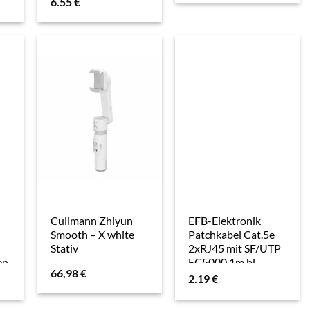
6.55
€
Watch H1
Cullmann Zhiyun
EFB-Elektronik
Smooth – X white
Patchkabel Cat.5e
Stativ
2xRJ45 mit SF/UTP
en
EC5000 1m bl
66,98
€
2.19
€