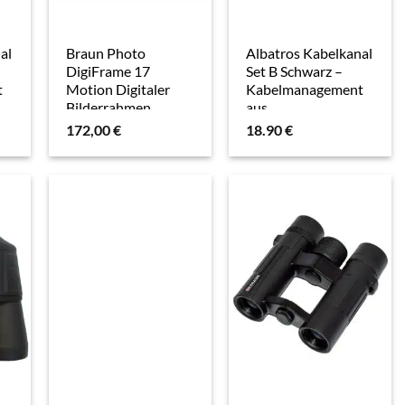
al
Braun Photo
Albatros Kabelkanal
DigiFrame 17
Set B Schwarz –
t
Motion Digitaler
Kabelmanagement
Bilderrahmen
aus
tem
pulverbeschichtetem
172,00
€
18.90
€
Stahl für
Schreibtische