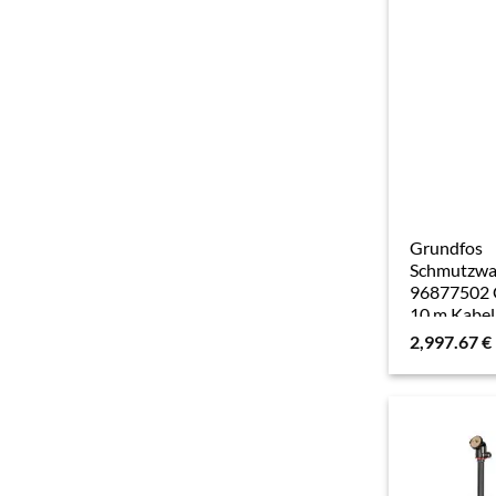
Grundfos
Schmutzwa
96877502 
10 m Kabel
DP10.50.09
2,997.67
€
R 2 AG