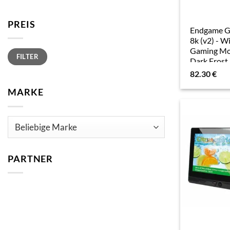
PREIS
Endgame G
8k (v2) - W
Gaming Mo
Min.
Max.
FILTER
Preis
Preis
Dark Frost
(Kabelgebu
82.30
€
Maus, Gra
MARKE
PARTNER