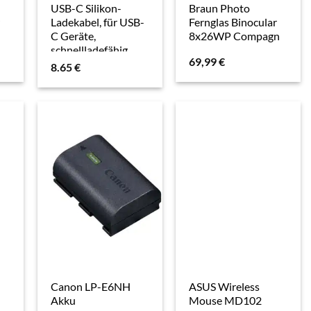
USB-C Silikon-
Braun Photo
Ladekabel, für USB-
Fernglas Binocular
C Geräte,
8x26WP Compagn
schnellladefähig,
69,99
€
Knickschutz, Länge
8.65
€
1,5 Meter, gelb
Canon LP-E6NH
ASUS Wireless
Akku
Mouse MD102