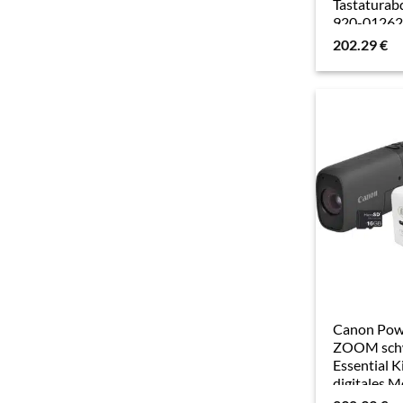
Tastaturab
920-0126
Kabellos 
202.29
€
(DE) Grau
Canon Pow
ZOOM sch
Essential K
digitales 