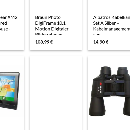
ear XM2
Braun Photo
Albatros Kabelkan
ired
DigiFrame 10.1
Set A Silber –
use -
Motion Digitaler
Kabelmanagemen
Bilderrahmen
aus
nden),
pulverbeschichte
108,99
€
14.90
€
u
Stahl für
Schreibtische