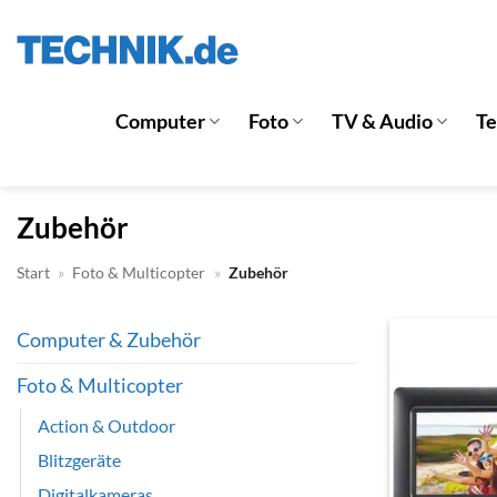
Zum
Inhalt
springen
Computer
Foto
TV & Audio
T
Zubehör
Start
»
Foto & Multicopter
»
Zubehör
Computer & Zubehör
Foto & Multicopter
Action & Outdoor
Blitzgeräte
Digitalkameras