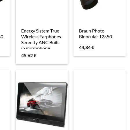
Energy Sistem True
Braun Photo
60
Wireless Earphones
Binocular 12×50
Serenity ANC Built-
44,84
€
in microphone
Bluetooth Lavender
45.62
€
ANC (ANC, 5 h,
Kabellos),
Kopfhörer, Violett