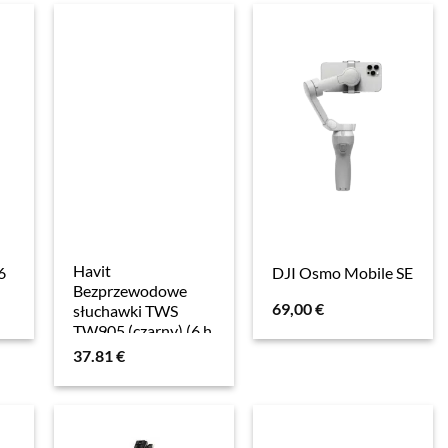
Havit
6
DJI Osmo Mobile SE
Bezprzewodowe
69,00
€
słuchawki TWS
TW905 (czarny) (6 h,
Kabellos),
37.81
€
Kopfhörer, Schwarz