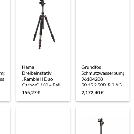
Hama
Grundfos
umpe
Dreibeinstativ
Schmutzwasserpumpe
ss,
„Ramble II Duo
96104208
Carbon“, 160 – Ball,
50.15.2.50B, R 2 AG,
B, R
mit Smartphone-
Grauguss, 10 m Kabel
155,27
€
2,172.40
€
Halterung
(00004486)