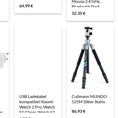
Mouse 2.4 GHz,
64,99
€
Bluetooth Dark
Gray (Kabellos),
32.35
€
Maus, Grau
USB Ladekabel
Cullmann MUNDO
kompatibel Xiaomi
525M Silber Stativ
Watch 2 Pro, Watch
86,93
€
ar
S2 42mm, Watch S2
46mm, Watch S3,