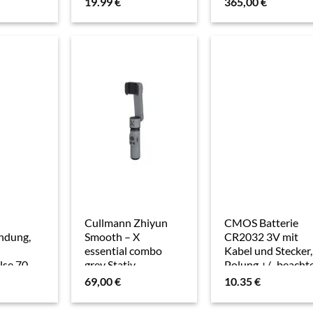
19.99
€
365,00
€
Autosafe, Stahl,
HxBxT: 5,5x17x25
cm, schwarz
Cullmann Zhiyun
CMOS Batterie
ndung,
Smooth – X
CR2032 3V mit
essential combo
Kabel und Stecker,
lse 70
grey Stativ
Polung +/- beacht
iert Zinn
69,00
€
10.35
€