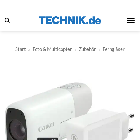
Zum
Inhalt
springen
Start
»
Foto & Multicopter
»
Zubehör
»
Ferngläser