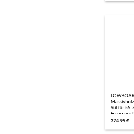
LOWBOA
Massivhol
Stil für 55-
Fernseher 
Open mit
374.95
€
Edelstahlb