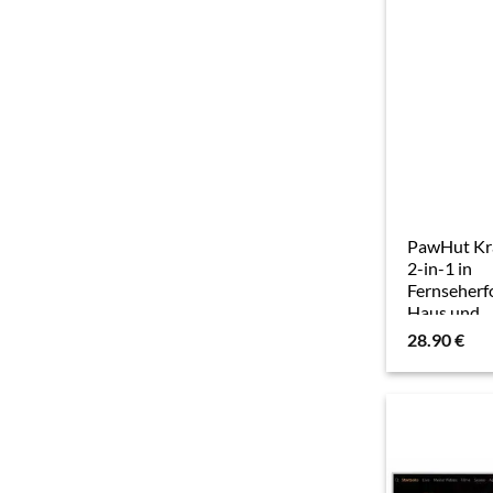
PawHut Kr
2-in-1 in
Fernseherf
Haus und
Kratzmatte
28.90
€
Wellpappe,
Katzenminz
29 x 37 cm
Aosom