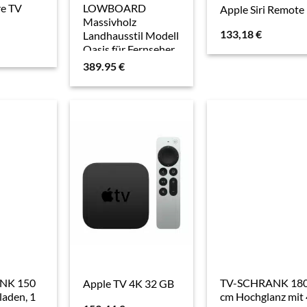
re TV
LOWBOARD
Apple Siri Remote
Massivholz
133,18
€
Landhausstil Modell
Oasis für Fernseher
bis 50 Zoll mit
389.95
€
Kabeldurchlass
NK 150
TV-SCHRANK 18
Apple TV 4K 32 GB
laden, 1
cm Hochglanz mit 