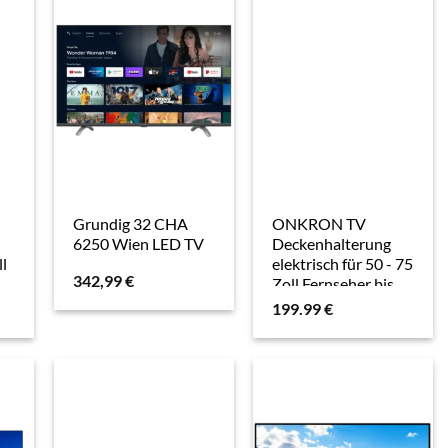
Guthaben sichern!*
Grundig 32 CHA
ONKRON TV
6250 Wien LED TV
Deckenhalterung
l
elektrisch für 50 - 75
342,99
€
Zoll Fernseher bis
40 kg, N3LE-B
199.99
€