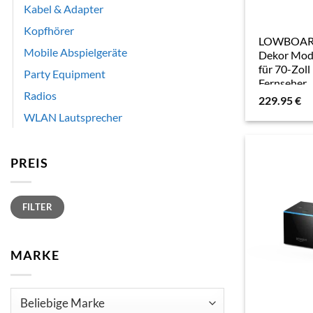
Kabel & Adapter
Kopfhörer
LOWBOARD
Mobile Abspielgeräte
Dekor Mode
für 70-Zoll
Party Equipment
Fernseher
Radios
229.95
€
WLAN Lautsprecher
PREIS
Min.
Max.
FILTER
Preis
Preis
MARKE