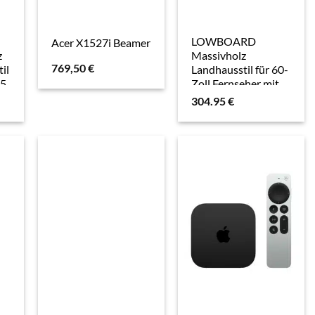
LOWBOARD
Acer X1527i Beamer
z
Massivholz
769,50
€
til
Landhausstil für 60-
55
Zoll Fernseher mit
Stauraum und
304.95
€
Schutzlackversiegelung