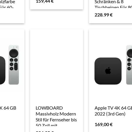
159,44
€
olzfarbe
Schränken & 8
Für 60-
Tischbeinen Für 8
her,
Zoll Fernseher,
228.99
€
mit
verstellbare
gement
Trennwände,
Stauraum
4K 64 GB
LOWBOARD
Apple TV 4K 64 G
Massivholz Modern
2022 (3rd Gen)
Stil für Fernseher bis
169,00
€
50 Zoll mit
Schublade und