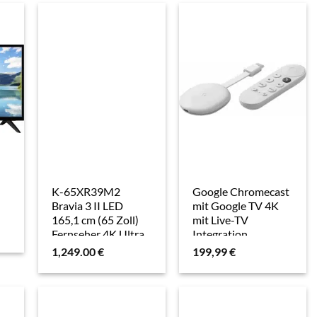
K-65XR39M2
Google Chromecast
Bravia 3 II LED
mit Google TV 4K
165,1 cm (65 Zoll)
mit Live-TV
Fernseher 4K Ultra
Integration
HD VESA 300 x 300
1,249.00
€
199,99
€
mm
(Versandkostenfrei)
jetzt zusätzlich
3x50¤ PS-Store