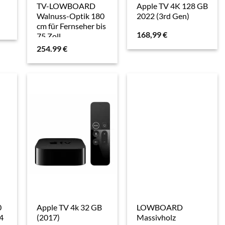
TV-LOWBOARD
Apple TV 4K 128 GB
Walnuss-Optik 180
2022 (3rd Gen)
cm für Fernseher bis
168,99
€
75 Zoll
254.99
€
0
Apple TV 4k 32 GB
LOWBOARD
4
(2017)
Massivholz