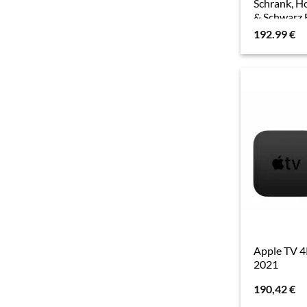
Schrank, H
& Schwarz 
Zoll Fernse
192.99
€
Lowboard 
Kabelmana
Apple TV 
2021
190,42
€