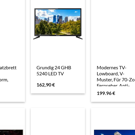
40 x 52 cm, braun
Aosom
atzbrett
Grundig 24 GHB
Modernes TV-
5240 LED TV
Lowboard, V-
orm,
Muster, Für 70-Zol
162,90
€
Fernseher, Anti-
 aus
Rutsch-Noppen.
199.96
€
 mit
163x40x45 cm |
e, 39 x
Kadima Design
, Braun