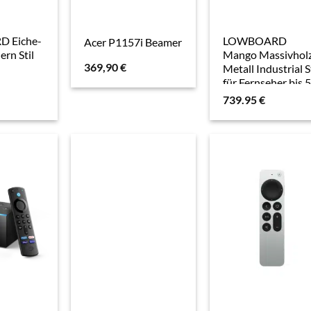
 Eiche-
LOWBOARD
Acer P1157i Beamer
rn Stil
Mango Massivhol
369,90
€
Metall Industrial S
für Fernseher bis 
Zoll
739.95
€