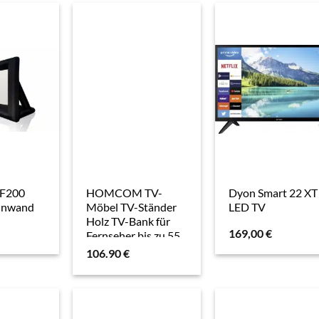
NF200
HOMCOM TV-
Dyon Smart 22 XT
inwand
Möbel TV-Ständer
LED TV
Holz TV-Bank für
169,00
€
Fernseher bis zu 55
Zoll mit großem
106.90
€
Regal, Schranktüren
und offenem Fach
für Wohnzimmer
Schlafzimmer, 120 x