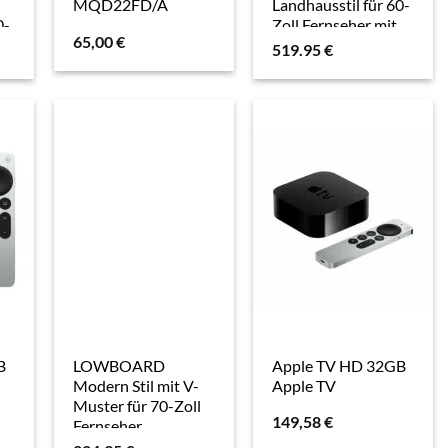
MQD22FD/A
Landhausstil für 60-
0-
Zoll Fernseher mit
65,00
€
offenen Fächern
519.95
€
B
LOWBOARD
Apple TV HD 32GB
Modern Stil mit V-
Apple TV
Muster für 70-Zoll
149,58
€
Fernseher