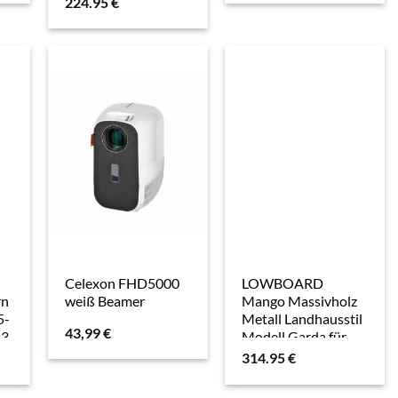
224.95
€
Celexon FHD5000
LOWBOARD
rn
weiß Beamer
Mango Massivholz
5-
Metall Landhausstil
43,99
€
 3
Modell Garda für
Fernseher bis 55
314.95
€
Zoll