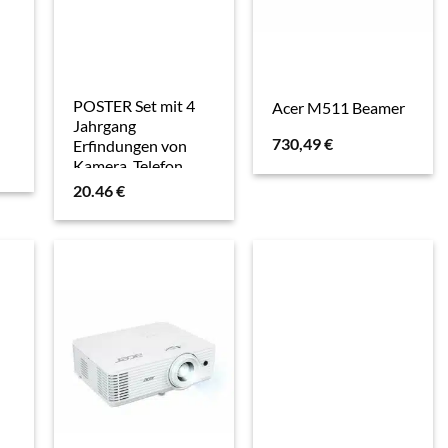
POSTER Set mit 4
Acer M511 Beamer
Jahrgang
730,49
€
Erfindungen von
Kamera, Telefon,
Fernseher und
20.46
€
Schreibmaschine A4
Rahmenlos