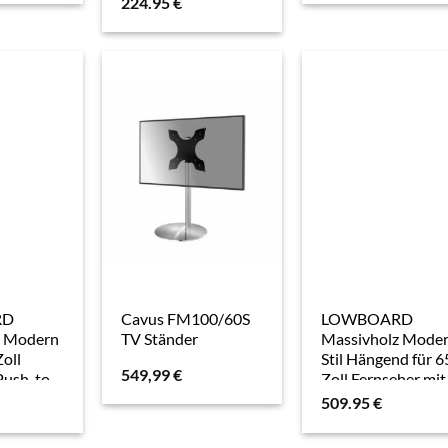
224.95
€
offenem Fach
RD
Cavus FM100/60S
LOWBOARD
z Modern
TV Ständer
Massivholz Mode
Zoll
Stil Hängend für 6
549,99
€
Push-to-
Zoll Fernseher mit
Schubladen
509.95
€
einen