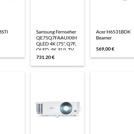
8STI
Samsung Fernseher
Acer H6531BDK
QE75Q7FAAUXXH
Beamer
QLED 4K (75", Q7F,
569,00
€
QLED, 4K, EU), TV,
Schwarz
731.20
€