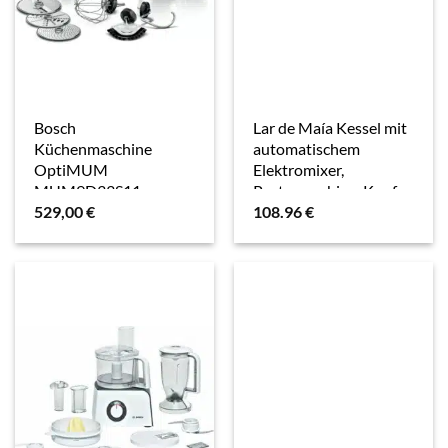
Bosch
Lar de Maía Kessel mit
Küchenmaschine
automatischem
OptiMUM
Elektromixer,
MUM9D33S11
Pastamaschine, Kupfer
529,00
€
108.96
€