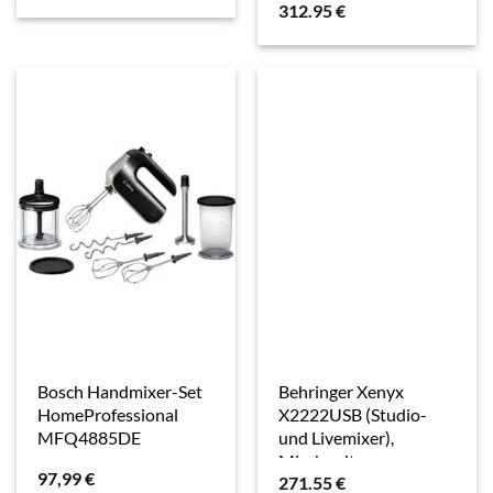
312.95
€
Bosch Handmixer-Set
Behringer Xenyx
HomeProfessional
X2222USB (Studio-
MFQ4885DE
und Livemixer),
Mischpult
97,99
€
271.55
€