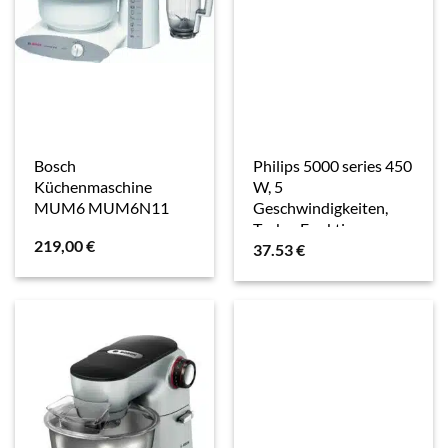
Bosch
Philips 5000 series 450
Küchenmaschine
W, 5
MUM6 MUM6N11
Geschwindigkeiten,
Turbo-Funktion,
219,00
€
37.53
€
kaschmirgrau, Mixer