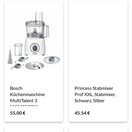
Bosch
Princess Stabmixer
Küchenmaschine
Prof XXL, Stabmixer,
MultiTalent 3
Schwarz, Silber
MCM3100W
55,00
€
45.54
€