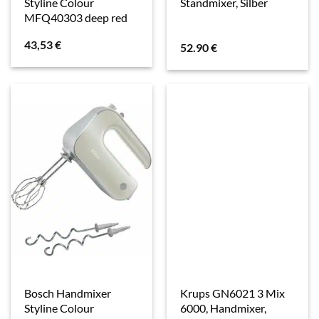
Styline Colour
Standmixer, Silber
MFQ40303 deep red
43,53
€
52.90
€
Bosch Handmixer
Krups GN6021 3 Mix
Styline Colour
6000, Handmixer,