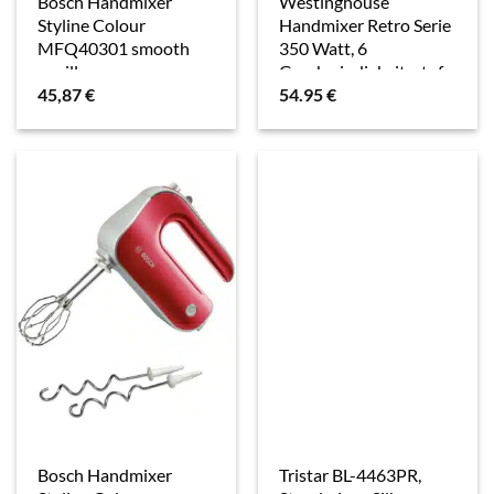
Bosch Handmixer
Westinghouse
Styline Colour
Handmixer Retro Serie
MFQ40301 smooth
350 Watt, 6
vanilla
Geschwindigkeitsstufen,
45,87
€
54.95
€
cremeweiß
Bosch Handmixer
Tristar BL-4463PR,