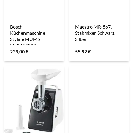
Bosch
Maestro MR-567,
Küchenmaschine
Stabmixer, Schwarz,
Styline MUM5
Silber
MUM54230
239,00
€
55.92
€