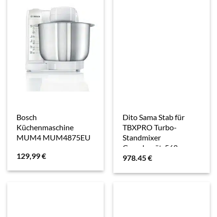
Bosch
Dito Sama Stab für
Küchenmaschine
TBXPRO Turbo-
MUM4 MUM4875EU
Standmixer
Grundgerät, 568 mm
129,99
€
978.45
€
650176 , 1 Stab