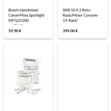
Bosch Handmixer
SKB 10 X 2 Roto
CleverMixx Spotlight
Rack/Mixer Console -
MFQ25200
19-Rack"
weiß/silber
59,90
€
399.00
€