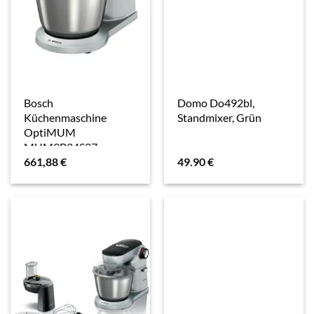
Bosch
Domo Do492bl,
Küchenmaschine
Standmixer, Grün
OptiMUM
MUM9B34S27
661,88
€
49.90
€