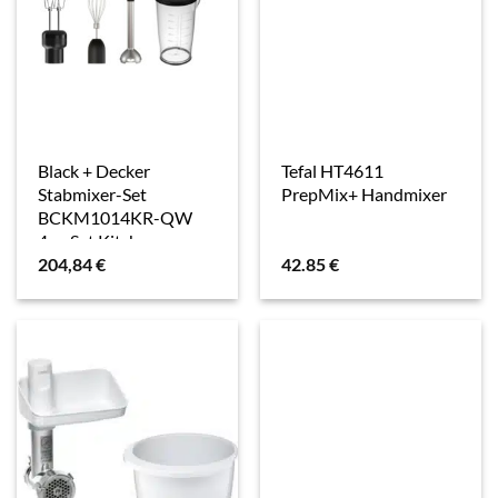
Black + Decker
Tefal HT4611
Stabmixer-Set
PrepMix+ Handmixer
BCKM1014KR-QW
4er-Set Kitchen
204,84
€
42.85
€
Wand™