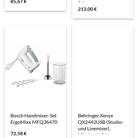
85,67
€
Schwarz
213.00
€
Bosch Handmixer-Set
Behringer Xenyx
ErgoMixx MFQ36470
QX2442USB (Studio-
und Livemixer),
72,58
€
Mischpult, Schwarz