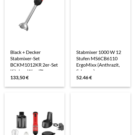
Black + Decker
Stabmixer 1000 W 12
Stabmixer-Set
Stufen MS6CB6110
BCKM1012KR 2er-Set
ErgoMixx (Anthrazit,
Kitchen Wand™
Schwarz)
133,50
€
52.46
€
kabellos