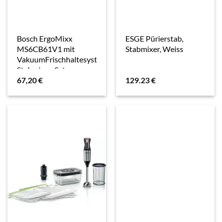
Bosch ErgoMixx
ESGE Pürierstab,
MS6CB61V1 mit
Stabmixer, Weiss
VakuumFrischhaltesystem
Stabmixer-Set
67,20
€
129.23
€