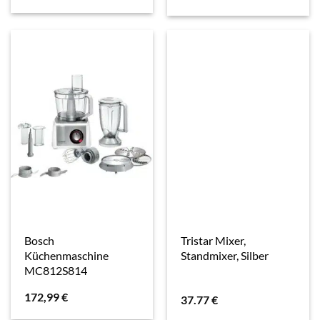
Bosch
Tristar Mixer,
Küchenmaschine
Standmixer, Silber
MC812S814
172,99
€
37.77
€