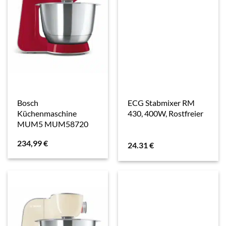
Bosch
ECG Stabmixer RM
Küchenmaschine
430, 400W, Rostfreier
MUM5 MUM58720
234,99
€
24.31
€