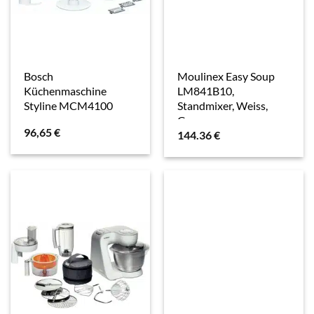
Bosch
Moulinex Easy Soup
Küchenmaschine
LM841B10,
Styline MCM4100
Standmixer, Weiss,
Grau
96,65
€
144.36
€