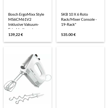
Bosch ErgoMixx Style
SKB 10 X 6 Roto
MS6CM61V2
Rack/Mixer Console -
Inklusive Vakuum-
19-Rack"
Frischhaltesystem
139,22
€
535.00
€
Stabmixer-Set