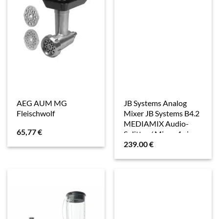
AEG AUM MG
JB Systems Analog
Fleischwolf
Mixer JB Systems B4.2
MEDIAMIX Audio-
65,77
€
Splitter / Mixer, 4x in ,...
239.00
€
- Mischpult