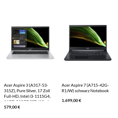
Acer Aspire 3 (A317-53-
Acer Aspire 7 (A715-42G-
315Z), Pure Silver, 17 Zoll
R1JW) schwarz Notebook
Full-HD, Intel i3-1115G4,
1.699,00
€
16GB, 512GB SSD, Windows
579,00
€
11 Notebook