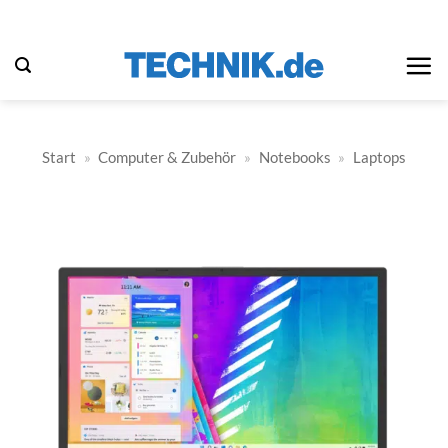
Zum
Inhalt
springen
Start
»
Computer & Zubehör
»
Notebooks
»
Laptops