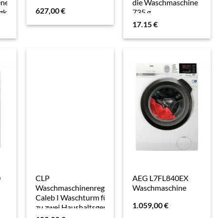
enerhöhung
die Waschmaschine
627,00
€
gkraft 150
735 g
ße, Stahl-
17.15
€
dest,
d, Weiß,
0
CLP
AEG L7FL840EX
Waschmaschinenregal
Waschmaschine
Caleb I Waschturm für bis
1.059,00
€
zu zwei Haushaltsgeräte I
Waschmaschinenüberbau