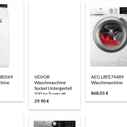
E80569
VEVOR
AEG L8FE74489
hine
Waschmaschine
Waschmaschine
Sockel Untergestell
868,01
€
500 kg Tragkraft,
mobile Basis mit
29.90
€
feststellbaren
Zwillingsrädern & 4
Bremsen, 69,85-89,9
cm verstellbarer