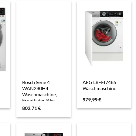
Klavier, Möbel, Couch,
Waschmaschine,
Kühlschrank, 2er-Set,
schwarz
Bosch Serie 4
AEG L8FEI7485
WAN280H4
Waschmaschine
Waschmaschine,
979,99
€
Frontlader, 8 kg,
1400 U/min.
802.71
€