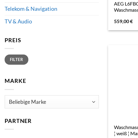
AEG L6FB
Telekom & Navigation
Waschmasc
559,00
€
TV & Audio
PREIS
Min.
Max.
FILTER
Preis
Preis
MARKE
PARTNER
Waschmasc
¦ weiß ¦ Ma