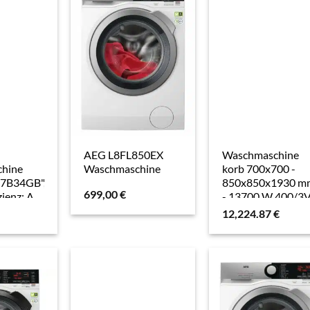
Möbelwagen für
Waschmaschine,
Kühlschrank &
Trockner
AEG L8FL850EX
Waschmaschine
hine
Waschmaschine
korb 700x700 -
B34GB",
850x850x1930 m
699,00
€
zienz: A
- 13700 W 400/3V
arz,
28623CDD Euras
12,224.87
€
85cm
hinen,