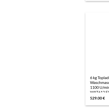
6 kg Toplad
Waschmasc
1100 U/mi
WAT612 E
529.00
€