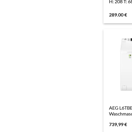
H: 208 T: 6
289.00
€
AEG L6TB
Waschmasc
739,99
€