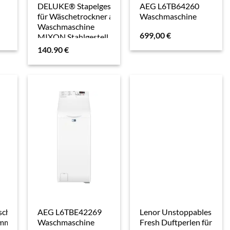
DELUKE® Stapelgestell
AEG L6TB64260
für Wäschetrockner auf
Waschmaschine
Waschmaschine
699,00
€
MIXON Stahlgestell
300kg
140.90
€
Waschmaschinengestell
höhenverstellbar
Waschmaschinenregal
Schwarz
chinen
AEG L6TBE42269
Lenor Unstoppables
 mm Hoch,
Waschmaschine
Fresh Duftperlen für