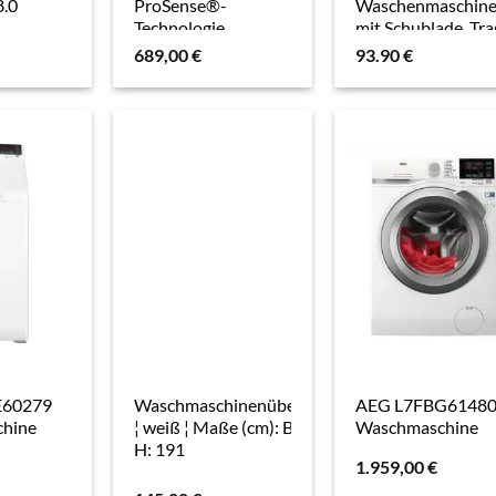
8.0
ProSense®-
Waschenmaschin
Technologie
mit Schublade, Tra
Waschmaschine
kg, Rutschfeste Fü
689,00
€
93.90
€
Trocknersockel, Po
Universell Passen
2er-Pack
E60279
Waschmaschinenüberbau
AEG L7FBG6148
hine
¦ weiß ¦ Maße (cm): B: 63
Waschmaschine
H: 191
1.959,00
€