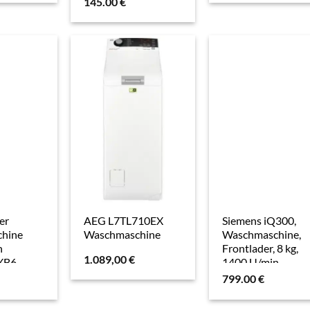
145.00
€
er
AEG L7TL710EX
Siemens iQ300,
hine
Waschmaschine
Waschmaschine,
n
Frontlader, 8 kg,
1.089,00
€
XB6
1400 U/min.
WM14N127
799.00
€