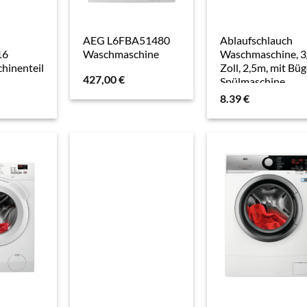
AEG L6FBA51480
Ablaufschlauch
16
Waschmaschine
Waschmaschine, 3
hinenteil
Zoll, 2,5m, mit Büg
427,00
€
Spülmaschine
hlauch
8.39
€
r
Grau