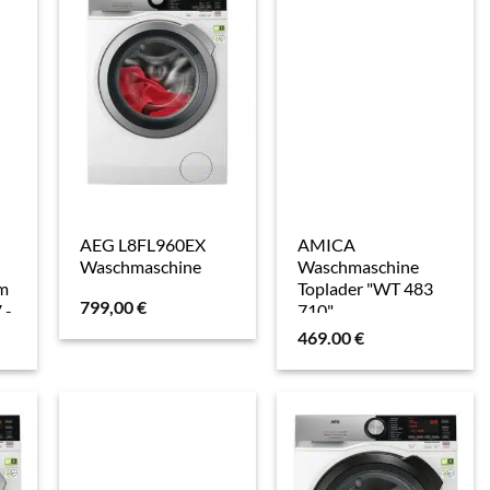
AEG L8FL960EX
AMICA
Waschmaschine
Waschmaschine
m
Toplader "WT 483
799,00
€
 -
710",
t
Energieeffizienz: A
469.00
€
(A-G), weiß, B:40cm
H:88cm T:61cm,
Waschmaschinen