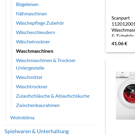
Bügeleisen
Nähmaschinen
Scanpart
Wäschepflege Zubehör
11201200
Waschmasc
Wäscheschleudern
& Zubehör
Wäschetrockner
Eingangssc
41.06
€
(e), Zubehö
Waschmaschinen
Waschen +
Trocknen, 
Waschmaschinen & Trockner
Untergestelle
Waschmittel
Waschtrockner
Zulaufschläuche & Ablaufschläuche
Zwischenbaurahmen
Wohnklima
Spielwaren & Unterhaltung