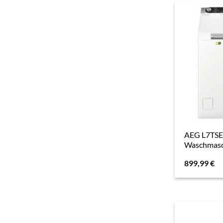
AEG L7TS
Waschmasc
899,99
€