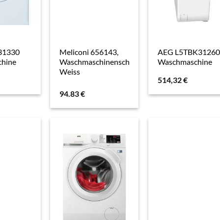
31330
Meliconi 656143,
AEG L5TBK31260
hine
Waschmaschinenschrank,
Waschmaschine
Weiss
514,32
€
94.83
€