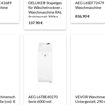
C41689
DELUKE® Stapelgestell
AEG L6SEF72479
hine
für Wäschetrockner auf
Waschmaschine
Waschmaschine RALF
836,90
€
Stahlgestell 300kg
Tragkraft
137.90
€
Waschmaschinengestell
Waschmaschinenregal
Überbau, Weiß
hinenschrank
AEG L6TBE40270
VEVOR Waschmas
ße (cm): B: 67
Serie 6000 mit
Untergestell, 290