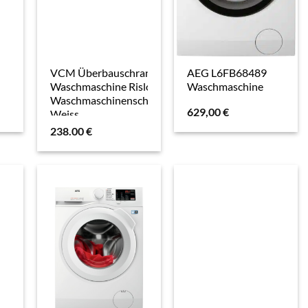
VCM Überbauschrank
AEG L6FB68489
Waschmaschine Rislo,
Waschmaschine
Waschmaschinenschrank,
629,00
€
Weiss
238.00
€