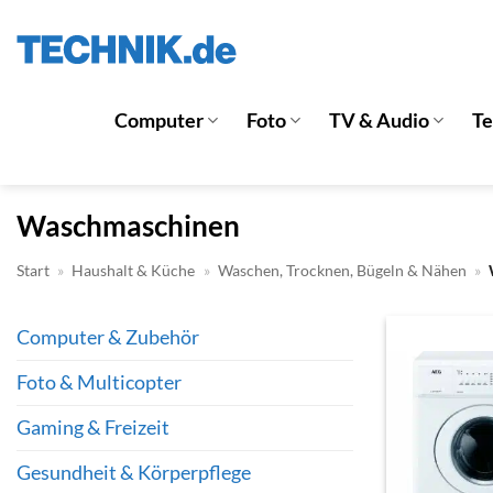
Zum
Inhalt
springen
Computer
Foto
TV & Audio
T
Waschmaschinen
Start
»
Haushalt & Küche
»
Waschen, Trocknen, Bügeln & Nähen
»
Computer & Zubehör
Foto & Multicopter
Gaming & Freizeit
Gesundheit & Körperpflege