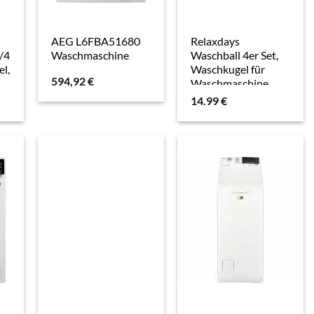
AEG L6FBA51680
Relaxdays
/4
Waschmaschine
Waschball 4er Set,
el,
Waschkugel für
594,92
€
Waschmaschine,
ökologisch,
14.99
€
hautfreundlich,
Waschen ohne
Waschmittel,
schwarz