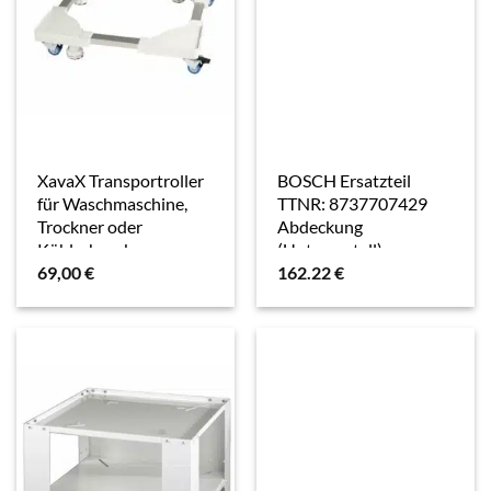
XavaX Transportroller
BOSCH Ersatzteil
für Waschmaschine,
TTNR: 8737707429
Trockner oder
Abdeckung
Kühlschrank,
(Untergestell)
69,00
€
162.22
€
verstellbar (00110233)