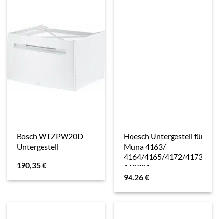
Bosch WTZPW20D
Hoesch Untergestell für D
Untergestell
Muna 4163/
4164/4165/4172/4173/42
190,35
€
118981
94.26
€