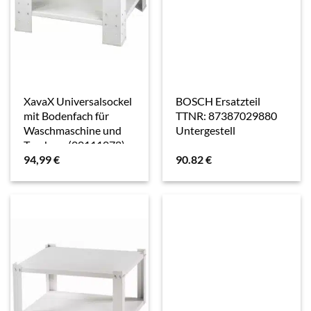
XavaX Universalsockel
BOSCH Ersatzteil
mit Bodenfach für
TTNR: 87387029880
Waschmaschine und
Untergestell
Trockner (00111078)
94,99
€
90.82
€