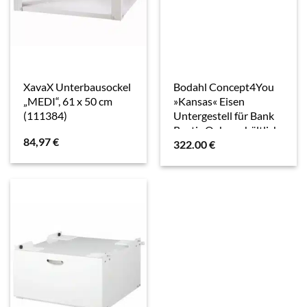
XavaX Unterbausockel
Bodahl Concept4You
„MEDI“, 61 x 50 cm
»Kansas« Eisen
(111384)
Untergestell für Bank
Rustic Oak – erhältlich
84,97
€
322.00
€
in 14 Ausführungen