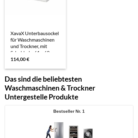
XavaX Unterbausockel
für Waschmaschinen
und Trockner, mit
Schublade, 61 x 60 cm
114,00
€
(00111298)
Das sind die beliebtesten
Waschmaschinen & Trockner
Untergestelle Produkte
1