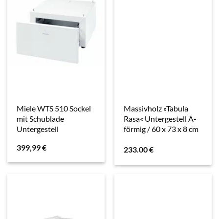
Miele WTS 510 Sockel
Massivholz »Tabula
mit Schublade
Rasa« Untergestell A-
Untergestell
förmig / 60 x 73 x 8 cm
399,99
€
233.00
€