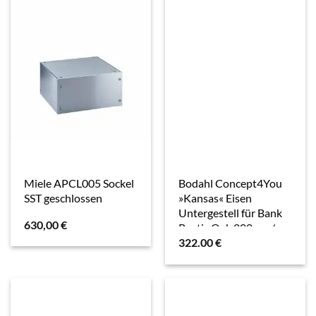
Miele APCL005 Sockel
Bodahl Concept4You
SST geschlossen
»Kansas« Eisen
Untergestell für Bank
630,00
€
Rustic Oak 200 cm /
322.00
€
schwarz