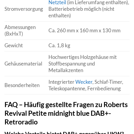
Netzteil
(im Lieferumfang enthalten),
Stromversorgung
Batteriebetrieb möglich (nicht
enthalten)
Abmessungen
Ca. 260 mm x 160 mm x 130 mm
(BxHxT)
Gewicht
Ca. 1,8 kg
Hochwertiges Holzgehäuse mit
Gehäusematerial
Stoffbespannung und
Metallakzenten
Integrierter
Wecker
, Schlaf-Timer,
Besonderheiten
Teleskopantenne, Fernbedienung
FAQ – Häufig gestellte Fragen zu Roberts
Revival Petite midnight blue DAB+-
Retroradio
Welche Vorteile bietet DAB+ gegenüber UKW?