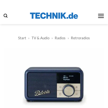
Zum
Inhalt
springen
Start
»
TV & Audio
»
Radios
»
Retroradios