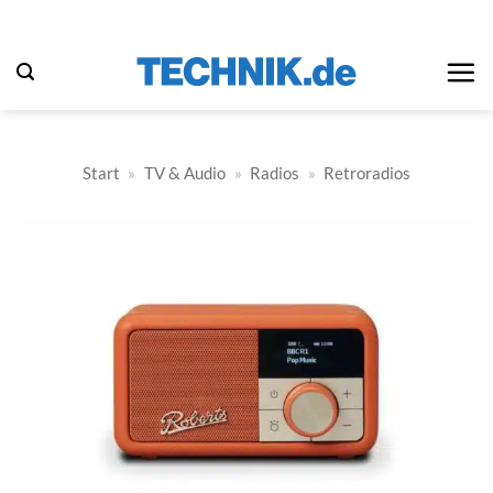
Zum
Inhalt
springen
Start
»
TV & Audio
»
Radios
»
Retroradios