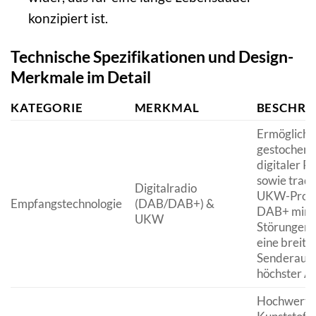
konzipiert ist.
Technische Spezifikationen und Design-
Merkmale im Detail
KATEGORIE
MERKMAL
BESCHRE
Ermöglicht
gestochen 
digitaler R
sowie tradi
Digitalradio
UKW-Prog
Empfangstechnologie
(DAB/DAB+) &
DAB+ mini
UKW
Störungen 
eine breite
Senderausw
höchster Au
Hochwerti