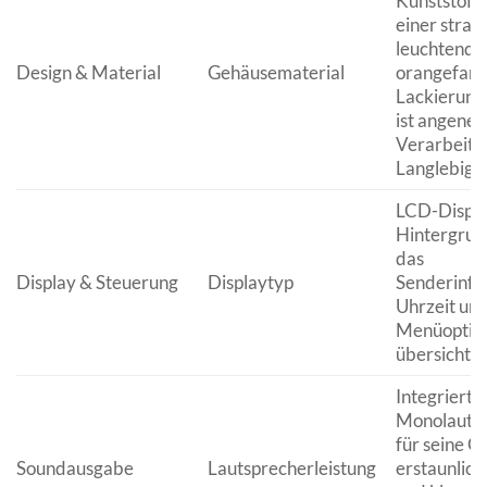
Kunststoff
einer strap
leuchtend
Design & Material
Gehäusematerial
orangefar
Lackierung.
ist angene
Verarbeitu
Langlebigke
LCD-Displa
Hintergrun
das
Display & Steuerung
Displaytyp
Senderinfo
Uhrzeit un
Menüoptio
übersichtlic
Integrierte
Monolautsp
für seine G
Soundausgabe
Lautsprecherleistung
erstaunlich