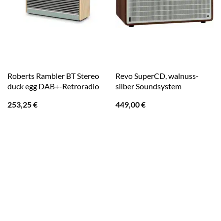
Roberts Rambler BT Stereo
Revo SuperCD, walnuss-
duck egg DAB+-Retroradio
silber Soundsystem
253,25
€
449,00
€