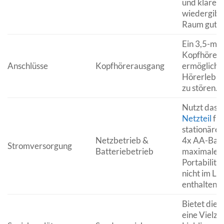
und klare T
wiedergibt
Raum gut be
Ein 3,5-mm
Kopfhörer
Anschlüsse
Kopfhörerausgang
ermöglicht 
Hörerlebni
zu stören.
Nutzt das m
Netzteil
für
stationären
Netzbetrieb &
4x AA-Batt
Stromversorgung
Batteriebetrieb
maximale Fl
Portabilitä
nicht im Li
enthalten).
Bietet die 
eine Vielza