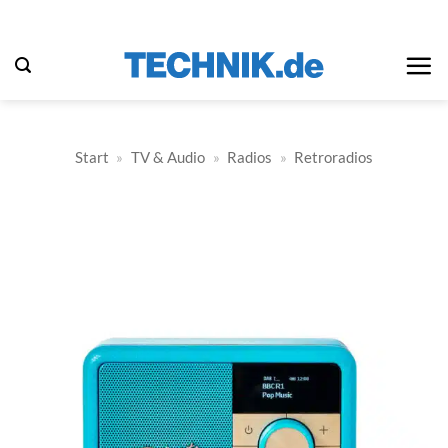
Zum
Inhalt
springen
Start
»
TV & Audio
»
Radios
»
Retroradios