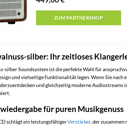
ZUM PARTNERSHOP
lnuss-silber: Ihr zeitloses Klangerl
-silber Soundsystem ist die perfekte Wahl für anspruchsv
esign und vielseitige Funktionalität legen. Wenn Sie nach
rzuentdecken und gleichzeitig moderne Audiostreams in h
iert.
gwiedergabe für puren Musikgenuss
D schlägt ein leistungsfähiger
Verstärker
, der zusammen 