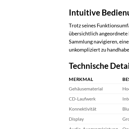
Intuitive Bedie
Trotz seines Funktionsumfa
übersichtlich angeordnete 
Sammlung navigieren, einen
unkompliziert zu handhabe
Technische Deta
MERKMAL
BE
Gehäusematerial
Hoc
CD-Laufwerk
In
Konnektivität
Blu
Display
Gro
Audio-Ausgangsleistung
Opt