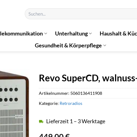
Suchen
nach:
elekommunikation
Unterhaltung
Haushalt & Kü
Gesundheit & Körperpflege
Revo SuperCD, walnuss
Artikelnummer:
5060136411908
Kategorie:
Retroradios
Lieferzeit 1 – 3 Werktage
449,00
€