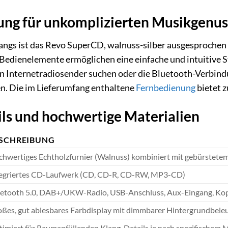
nung für unkomplizierten Musikgenus
ngs ist das Revo SuperCD, walnuss-silber ausgesprochen b
Bedienelemente ermöglichen eine einfache und intuitive S
 Internetradiosender suchen oder die Bluetooth-Verbindun
n. Die im Lieferumfang enthaltene
Fernbedienung
bietet z
ils und hochwertige Materialien
SCHREIBUNG
hwertiges Echtholzfurnier (Walnuss) kombiniert mit gebürstetem
tegriertes CD-Laufwerk (CD, CD-R, CD-RW, MP3-CD)
etooth 5.0, DAB+/UKW-Radio, USB-Anschluss, Aux-Eingang, Ko
ßes, gut ablesbares Farbdisplay mit dimmbarer Hintergrundbele
imiert für Raumanfüllenden Klang, Details je nach spezifischem 