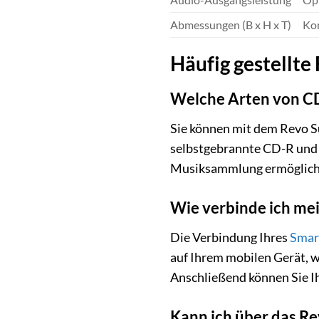
Abmessungen (B x H x T)
Kom
Häufig gestellte
Welche Arten von CD
Sie können mit dem Revo S
selbstgebrannte CD-R und 
Musiksammlung ermöglich
Wie verbinde ich me
Die Verbindung Ihres
Smar
auf Ihrem mobilen Gerät, w
Anschließend können Sie I
Kann ich über das R