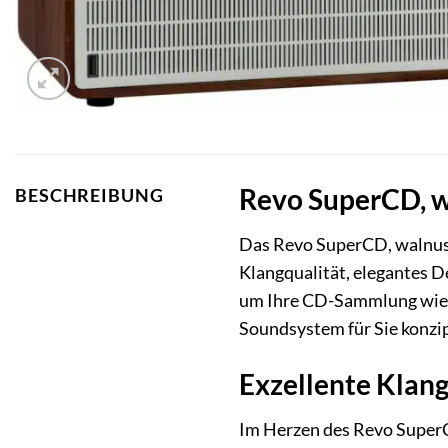
Revo SuperCD, wa
BESCHREIBUNG
Das Revo SuperCD, walnuss
Klangqualität, elegantes D
um Ihre CD-Sammlung wiede
Soundsystem für Sie konzip
Exzellente Klan
Im Herzen des Revo SuperC