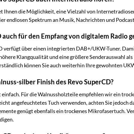
t Ihnen die Möglichkeit, eine Vielzahl von Internetradios
ier endlosen Spektrum an Musik, Nachrichten und Podcast
 auch für den Empfang von digitalem Radio g
 verfügt über einen integrierten DAB+/UKW-Tuner. Damit 
 höhere Klangqualität und eine größere Senderauswahl als
erständlich können Sie auch weiterhin Ihre gewohnten U
alnuss-silber Finish des Revo SuperCD?
t einfach. Für die Walnussholzteile empfehlen wir ein tro
eicht angefeuchtetes Tuch verwenden, achten Sie jedoch da
mente genügt ebenfalls ein trockenes Mikrofasertuch. Ve
digen.