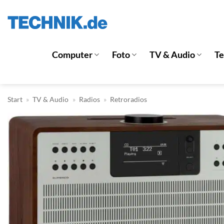
Zum
Inhalt
springen
Computer
Foto
TV & Audio
T
Start
»
TV & Audio
»
Radios
»
Retroradios