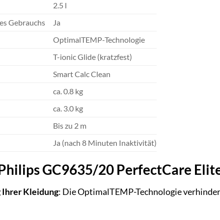
2.5 l
es Gebrauchs
Ja
OptimalTEMP-Technologie
T-ionic Glide (kratzfest)
Smart Calc Clean
ca. 0.8 kg
ca. 3.0 kg
Bis zu 2 m
Ja (nach 8 Minuten Inaktivität)
s Philips GC9635/20 PerfectCare Eli
Ihrer Kleidung
: Die OptimalTEMP-Technologie verhindert