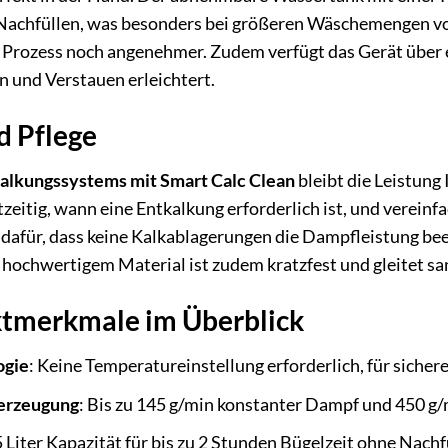
Nachfüllen, was besonders bei größeren Wäschemengen von 
Prozess noch angenehmer. Zudem verfügt das Gerät über e
n und Verstauen erleichtert.
d Pflege
alkungssystems mit Smart Calc Clean
bleibt die Leistung
zeitig, wann eine Entkalkung erforderlich ist, und vereinf
dafür, dass keine Kalkablagerungen die Dampfleistung bee
hochwertigem Material ist zudem kratzfest und gleitet sanf
tmerkmale im Überblick
ogie
: Keine Temperatureinstellung erforderlich, für sichere
erzeugung
: Bis zu 145 g/min konstanter Dampf und 450 g
,5 Liter Kapazität für bis zu 2 Stunden Bügelzeit ohne Nachf