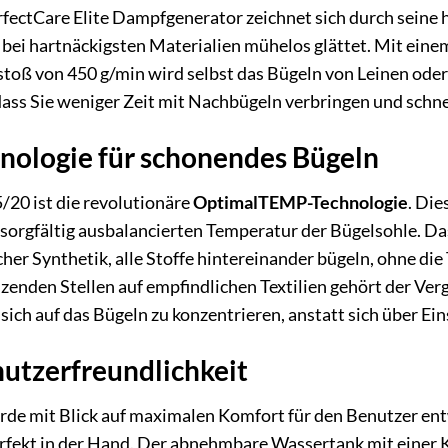
ectCare Elite Dampfgenerator zeichnet sich durch seine h
t bei hartnäckigsten Materialien mühelos glättet. Mit ei
toß von 450 g/min wird selbst das Bügeln von Leinen ode
ss Sie weniger Zeit mit Nachbügeln verbringen und schnel
hnologie für schonendes Bügeln
20 ist die revolutionäre
OptimalTEMP-Technologie
. Die
orgfältig ausbalancierten Temperatur der Bügelsohle. Das 
icher Synthetik, alle Stoffe hintereinander bügeln, ohne d
zenden Stellen auf empfindlichen Textilien gehört der Ver
t, sich auf das Bügeln zu konzentrieren, anstatt sich über
utzerfreundlichkeit
de mit Blick auf maximalen Komfort für den Benutzer ent
ekt in der Hand. Der abnehmbare Wassertank mit einer Ka