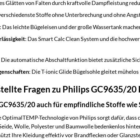
s Glätten von Falten durch kraftvolle Dampfleistung reduz
 verschiedenste Stoffe ohne Unterbrechung und ohne Angs
: Das leichte Bügeleisen und der große Wassertank mac
lässigkeit
: Das Smart Calc Clean System und die hochwer
: Die automatische Abschaltfunktion bietet zusätzliche Sic
genschaften
: Die T-ionic Glide Bügelsohle gleitet mühelos 
tellte Fragen zu Philips GC9635/20
 GC9635/20 auch für empfindliche Stoffe wie
ge OptimalTEMP-Technologie von Philips sorgt dafür, dass d
 Seide, Wolle, Polyester und Baumwolle bedenkenlos hinte
ützt Ihre Kleidung effektiv vor Brandflecken oder Glanzste