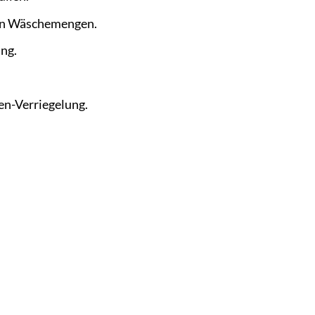
ßen Wäschemengen.
ung.
en-Verriegelung.