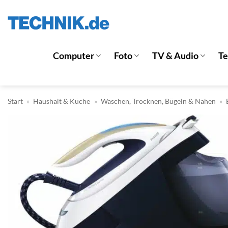
Zum
Inhalt
springen
Computer
Foto
TV & Audio
T
Start
»
Haushalt & Küche
»
Waschen, Trocknen, Bügeln & Nähen
»