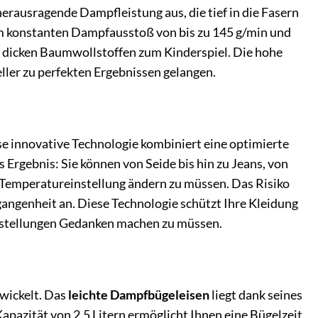
erausragende Dampfleistung aus, die tief in die Fasern
nem konstanten Dampfausstoß von bis zu 145 g/min und
r dicken Baumwollstoffen zum Kinderspiel. Die hohe
ler zu perfekten Ergebnissen gelangen.
se innovative Technologie kombiniert eine optimierte
Ergebnis: Sie können von Seide bis hin zu Jeans, von
ie Temperatureinstellung ändern zu müssen. Das Risiko
gangenheit an. Diese Technologie schützt Ihre Kleidung
 Einstellungen Gedanken machen zu müssen.
wickelt. Das
leichte Dampfbügeleisen
liegt dank seines
pazität von 2,5 Litern ermöglicht Ihnen eine Bügelzeit