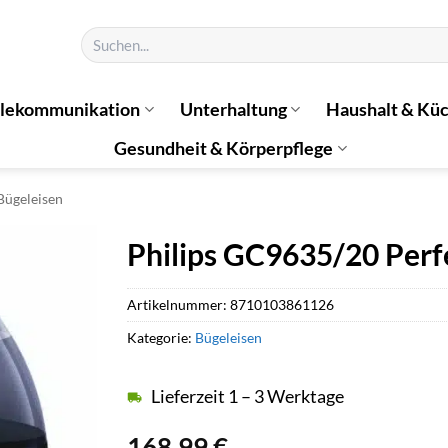
Suchen
nach:
elekommunikation
Unterhaltung
Haushalt & Kü
Gesundheit & Körperpflege
Bügeleisen
Philips GC9635/20 Perf
Artikelnummer:
8710103861126
Kategorie:
Bügeleisen
Lieferzeit 1 – 3 Werktage
168,99
€