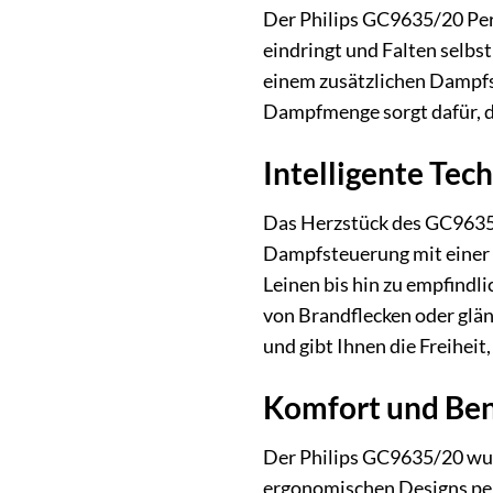
Der Philips GC9635/20 Perf
eindringt und Falten selbs
einem zusätzlichen Dampfs
Dampfmenge sorgt dafür, da
Intelligente Tec
Das Herzstück des GC9635/
Dampfsteuerung mit einer s
Leinen bis hin zu empfindl
von Brandflecken oder glän
und gibt Ihnen die Freihei
Komfort und Ben
Der Philips GC9635/20 wur
ergonomischen Designs perf