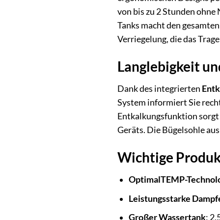
von bis zu 2 Stunden ohne 
Tanks macht den gesamten 
Verriegelung, die das Trage
Langlebigkeit un
Dank des integrierten
Entk
System informiert Sie recht
Entkalkungsfunktion sorgt 
Geräts. Die Bügelsohle aus 
Wichtige Produk
OptimalTEMP-Technol
Leistungsstarke Dampf
Großer Wassertank
: 2