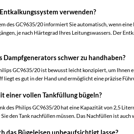
s Entkalkungssystem verwenden?
m des GC9635/20 informiert Sie automatisch, wenn eine Ent
ngen, je nach Härtegrad Ihres Leitungswassers. Der Entka
des Dampfgenerators schwer zu handhaben?
hilips GC9635/20 ist bewusst leicht konzipiert, um Ihnen 
 liegt es gut in der Hand und ermöglicht eine präzise Füh
it einer vollen Tankfüllung bügeln?
 des Philips GC9635/20 hat eine Kapazität von 2,5 Litern
r Sie den Tank nachfüllen müssen. Das Nachfüllen ist auch
ch das Bügeleisen unbeaufsichtigt lasse?