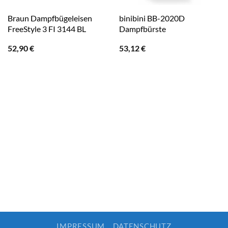
Braun Dampfbügeleisen
binibini BB-2020D
FreeStyle 3 FI 3144 BL
Dampfbürste
52,90
€
53,12
€
IMPRESSUM
DATENSCHUTZ