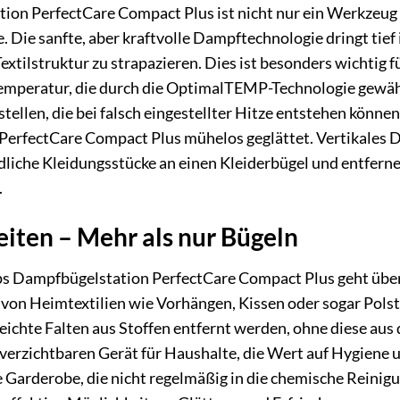
ion PerfectCare Compact Plus ist nicht nur ein Werkzeug 
e. Die sanfte, aber kraftvolle Dampftechnologie dringt tief 
Textilstruktur zu strapazieren. Dies ist besonders wichtig 
Temperatur, die durch die OptimalTEMP-Technologie gewähr
tellen, die bei falsch eingestellter Hitze entstehen könne
 PerfectCare Compact Plus mühelos geglättet. Vertikales D
liche Kleidungsstücke an einen Kleiderbügel und entferne
.
iten – Mehr als nur Bügeln
ips Dampfbügelstation PerfectCare Compact Plus geht über 
g von Heimtextilien wie Vorhängen, Kissen oder sogar Po
leichte Falten aus Stoffen entfernt werden, ohne diese a
verzichtbaren Gerät für Haushalte, die Wert auf Hygiene u
 Garderobe, die nicht regelmäßig in die chemische Reinig