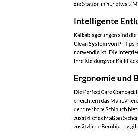
die Station in nur etwa 2 M
Intelligente Ent
Kalkablagerungen sind die
Clean System
von Philips i
notwendig ist. Die integri
Ihre Kleidung vor Kalkfleck
Ergonomie und B
Die PerfectCare Compact P
erleichtern das Manövrier
der drehbare Schlauch biet
zusätzliches Maß an Sicher
zusätzliche Beruhigung gib