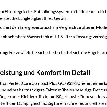
m:
Ein integriertes Entkalkungssystem mit blinkenden Licht
istet die Langlebigkeit Ihres Geräts.
ziert den Energieverbrauch im Vergleich zu älteren Mode
r abnehmbare Wassertank mit 1,5 Litern Fassungsvermöge
ung:
Für zusätzliche Sicherheit schaltet sich die Bügelsta
eistung und Komfort im Detail
tion PerfectCare Compact Plus GC7933/30 liefert einen ko
t und selbst hartnäckigste Falten mühelos beseitigt. Der zu
ängen oder Kleidern direkt am Bügel sowie für besonders w
rteilt den Dampf gleichmäßig für ein schnelles und effizie