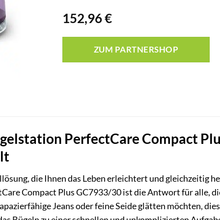
152,96
€
ZUM PARTNERSHOP
gelstation PerfectCare Compact Plu
lt
lösung, die Ihnen das Leben erleichtert und gleichzeitig h
are Compact Plus GC7933/30 ist die Antwort für alle, di
rapazierfähige Jeans oder feine Seide glätten möchten, die
as Bügeln zu einer schnellen und unkomplizierten Aufgab