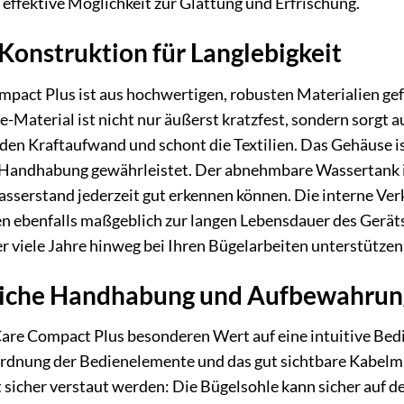
effektive Möglichkeit zur Glättung und Erfrischung.
Konstruktion für Langlebigkeit
pact Plus ist aus hochwertigen, robusten Materialien gefer
e-Material ist nicht nur äußerst kratzfest, sondern sorgt a
 den Kraftaufwand und schont die Textilien. Das Gehäuse i
e Handhabung gewährleistet. Der abnehmbare Wassertank i
Wasserstand jederzeit gut erkennen können. Die interne Ve
n ebenfalls maßgeblich zur langen Lebensdauer des Geräts b
 viele Jahre hinweg bei Ihren Bügelarbeiten unterstützen
liche Handhabung und Aufbewahrun
tCare Compact Plus besonderen Wert auf eine intuitive Bed
ordnung der Bedienelemente und das gut sichtbare Kabe
sicher verstaut werden: Die Bügelsohle kann sicher auf der