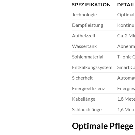
SPEZIFIKATION
DETAIL
Technologie
OptimalT
Dampfleistung
Kontinui
Aufheizzeit
Ca. 2 M
Wassertank
Abnehmba
Sohlenmaterial
T-ionic 
Entkalkungssystem
Smart Ca
Sicherheit
Automati
Energieeffizienz
Energies
Kabellänge
1,8 Mete
Schlauchlänge
1,6 Met
Optimale Pflege 