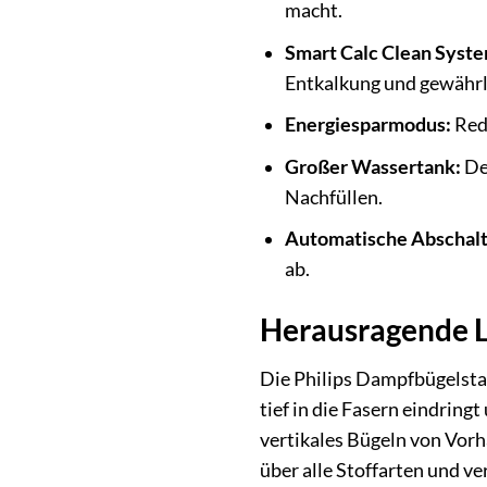
macht.
Smart Calc Clean Syste
Entkalkung und gewährle
Energiesparmodus:
Redu
Großer Wassertank:
De
Nachfüllen.
Automatische Abschalt
ab.
Herausragende L
Die Philips Dampfbügelsta
tief in die Fasern eindring
vertikales Bügeln von Vorh
über alle Stoffarten und ve