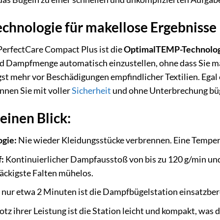
chnologie für makellose Ergebnisse
PerfectCare Compact Plus ist die
OptimalTEMP-Technolo
d Dampfmenge automatisch einzustellen, ohne dass Sie ma
t mehr vor Beschädigungen empfindlicher Textilien. Egal 
önnen Sie mit voller
Sicherheit
und ohne Unterbrechung büge
 einen Blick:
gie:
Nie wieder Kleidungsstücke verbrennen. Eine Temperat
:
Kontinuierlicher Dampfausstoß von bis zu 120 g/min und
näckigste Falten mühelos.
 nur etwa 2 Minuten ist die Dampfbügelstation einsatzberei
otz ihrer Leistung ist die Station leicht und kompakt, w