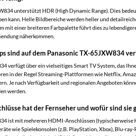
W834 unterstützt HDR (High Dynamic Range). Dies bedeute
 kann. Helle Bildbereiche werden heller und detailreich
mit einer breiteren Farbpalette führt dies zu lebendigere
r Sendung näherkommen.
ps sind auf dem Panasonic TX-65JXW834 ver
verfügt über ein vielseitiges Smart TV System, das Ihnen
ören in der Regel Streaming-Plattformen wie Netflix, Am
n. Je nach Verfügbarkeit und regionalen Angeboten könne
den werden.
lüsse hat der Fernseher und wofür sind sie 
4 ist mit mehreren HDMI-Anschlüssen (typischerweise HD
eräte wie Spielekonsolen (z.B. PlayStation, Xbox), Blu-ray