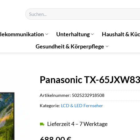
Suchen
nach:
elekommunikation
Unterhaltung
Haushalt & Kü
Gesundheit & Körperpflege
Panasonic TX-65JXW83
Artikelnummer:
5025232918508
Kategorie:
LCD & LED Fernseher
Lieferzeit 4 – 7 Werktage
688,00
€