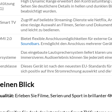
High Dynamic Range erweitert den Kontrastumfang und
tützung
Sehen Sie deutlichere Details in hellen und dunklen B
G)
beabsichtigt wurden.
Zugriff auf beliebte Streaming-Dienste wie Netflix
s Smart TV
eine riesige Auswahl an Filmen, Serien und Dokumenta
und leicht zu bedienen.
MI 2.0
Bietet flexible Anschlussmöglichkeiten für externe G
Soundbars
. Ermöglicht den Anschluss mehrerer Gerät
Das eingebaute Lautsprechersystem liefert klaren un
ersysteme
immersiveres Audioerlebnis können Sie jederzeit ein
ienzklasse
Dieses Gerät ist nach den neuesten EU-Standards für E
sich positiv auf Ihre Stromrechnung auswirkt und di
 einen Blick
alität:
Erleben Sie Filme, Serien und Sport in brillante