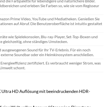
 die Farbpalette für lebendigere und natürlichere Bilder.
ildbereichen und erleben Sie Farben so, wie sie vom Regisseur
, Amazon Prime Video, YouTube und Mediatheken. Genießen Sie
tionen auf Abruf. Die Benutzeroberfläche ist intuitiv gestaltet
eräte wie Spielekonsolen, Blu-ray-Player, Set-Top-Boxen und
e gleichzeitig, ohne ständiges Umstecken.
d ausgewogenen Sound für Ihr TV-Erlebnis. Für ein noch
e externe Soundbar oder ein Heimkinosystem anschließen.
nergieeffizienz zertifiziert. Es verbraucht weniger Strom, was
e Umwelt schont.
r 4K Ultra HD Auflösung mit beeindruckenden HDR-