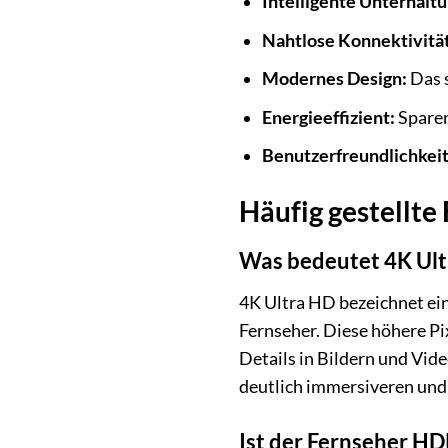
Intelligente Unterhaltu
Nahtlose Konnektivität
Modernes Design:
Das s
Energieeffizient:
Sparen
Benutzerfreundlichkeit
Häufig gestellt
Was bedeutet 4K Ultr
4K Ultra HD bezeichnet eine
Fernseher. Diese höhere Pix
Details in Bildern und Vi
deutlich immersiveren und 
Ist der Fernseher HD