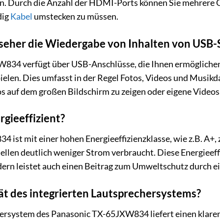
n. Durch die Anzahl der HDMI-Ports können Sie mehrere G
dig
Kabel
umstecken zu müssen.
nseher die Wiedergabe von Inhalten von USB
W834 verfügt über USB-Anschlüsse, die Ihnen ermöglichen
ielen. Dies umfasst in der Regel Fotos, Videos und Musikda
s auf dem großen Bildschirm zu zeigen oder eigene Videos
rgieeffizient?
st mit einer hohen Energieeffizienzklasse, wie z.B. A+, ze
ellen deutlich weniger Strom verbraucht. Diese Energieeffi
ern leistet auch einen Beitrag zum Umweltschutz durch e
tät des integrierten Lautsprechersystems?
ersystem des Panasonic TX-65JXW834 liefert einen klaren