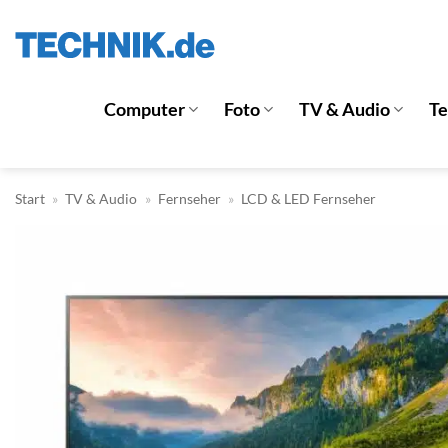
Zum
Inhalt
springen
Computer
Foto
TV & Audio
T
Start
»
TV & Audio
»
Fernseher
»
LCD & LED Fernseher