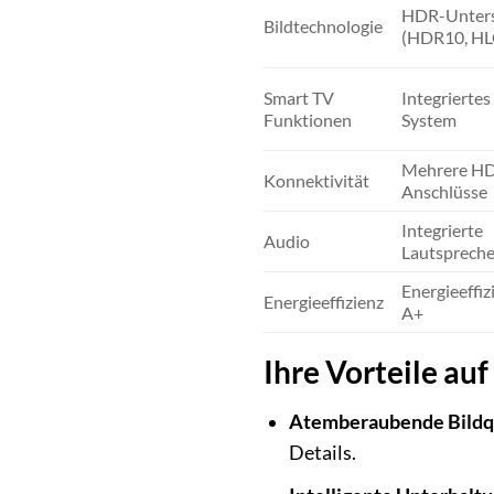
HDR-Unters
Bildtechnologie
(HDR10, HL
Smart TV
Integrierte
Funktionen
System
Mehrere HD
Konnektivität
Anschlüsse
Integrierte
Audio
Lautsprech
Energieeffiz
Energieeffizienz
A+
Ihre Vorteile auf
Atemberaubende Bildqu
Details.