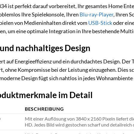
 ist perfekt darauf vorbereitet, Ihr gesamtes Home En
oblemlos Ihre Spielekonsole, Ihren
Blu-ray-Player
, Ihren 
pielen von Medieninhalten direkt vom
USB-Stick
oder eine
llen, um eine optimale Integration in Ihre bestehende Mu
 und nachhaltiges Design
rt auf Energieeffizienz und ein durchdachtes Design. Der 
, ohne Kompromisse bei der Leistung einzugehen. Dies sch
oderne Design fügt sich nahtlos in jedes Wohnambiente ei
oduktmerkmale im Detail
L
BESCHREIBUNG
D
Mit einer Auflösung von 3840 x 2160 Pixeln liefert d
HD. Jedes Bild wird gestochen scharf und detailreich da