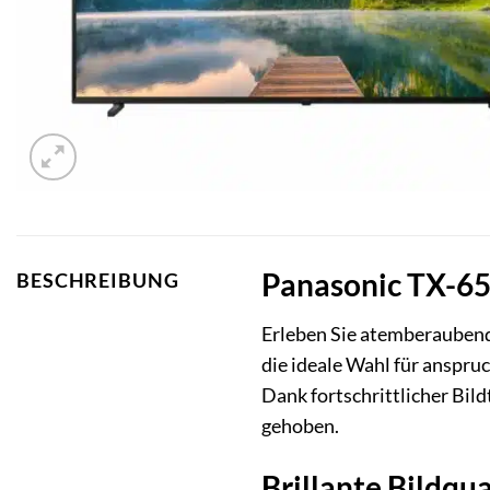
Panasonic TX-65
BESCHREIBUNG
Erleben Sie atemberaubend
die ideale Wahl für anspru
Dank fortschrittlicher Bi
gehoben.
Brillante Bildqu