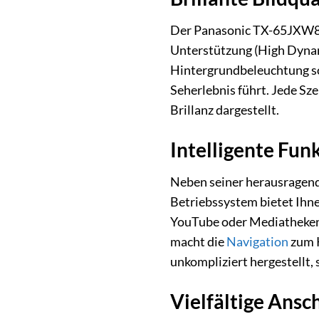
Der Panasonic TX-65JXW83
Unterstützung (High Dynam
Hintergrundbeleuchtung so
Seherlebnis führt. Jede Sz
Brillanz dargestellt.
Intelligente Fu
Neben seiner herausragend
Betriebssystem bietet Ihne
YouTube oder Mediatheken
macht die
Navigation
zum K
unkompliziert hergestellt, 
Vielfältige Ansc