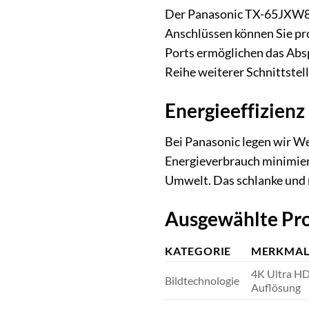
Der Panasonic TX-65JXW834
Anschlüssen können Sie pr
Ports ermöglichen das Abs
Reihe weiterer Schnittste
Energieeffizienz
Bei Panasonic legen wir We
Energieverbrauch minimiert
Umwelt. Das schlanke und m
Ausgewählte Pr
KATEGORIE
MERKMA
4K Ultra H
Bildtechnologie
Auflösung