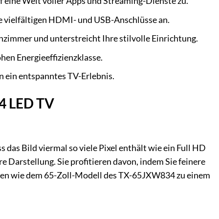
f eine Welt voller Apps und Streaming-Dienste zu.
die vielfältigen HDMI- und USB-Anschlüsse an.
zimmer und unterstreicht Ihre stilvolle Einrichtung.
en Energieeffizienzklasse.
n ein entspanntes TV-Erlebnis.
34 LED TV
das Bild viermal so viele Pixel enthält wie ein Full HD
re Darstellung. Sie profitieren davon, indem Sie feinere
irmen wie dem 65-Zoll-Modell des TX-65JXW834 zu einem