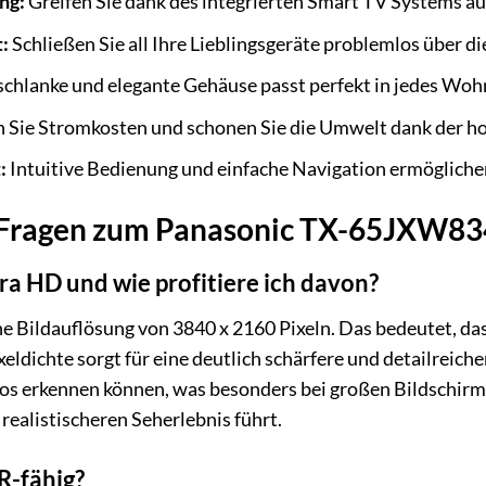
ng:
Greifen Sie dank des integrierten Smart TV Systems au
:
Schließen Sie all Ihre Lieblingsgeräte problemlos über 
chlanke und elegante Gehäuse passt perfekt in jedes Wohn
 Sie Stromkosten und schonen Sie die Umwelt dank der hoh
:
Intuitive Bedienung und einfache Navigation ermögliche
e Fragen zum Panasonic TX-65JXW8
a HD und wie profitiere ich davon?
 Bildauflösung von 3840 x 2160 Pixeln. Das bedeutet, dass 
eldichte sorgt für eine deutlich schärfere und detailreiche
deos erkennen können, was besonders bei großen Bildsch
realistischeren Seherlebnis führt.
R-fähig?