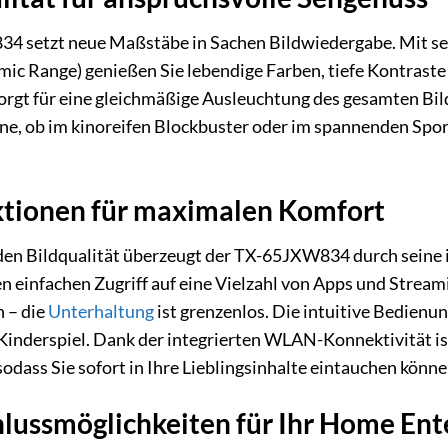
4 setzt neue Maßstäbe in Sachen Bildwiedergabe. Mit se
ic Range) genießen Sie lebendige Farben, tiefe Kontraste
rgt für eine gleichmäßige Ausleuchtung des gesamten Bild
ene, ob im kinoreifen Blockbuster oder im spannenden Spo
nktionen für maximalen Komfort
en Bildqualität überzeugt der TX-65JXW834 durch seine i
n einfachen Zugriff auf eine Vielzahl von Apps und Stre
 – die
Unterhaltung
ist grenzenlos. Die intuitive Bedienu
inderspiel. Dank der integrierten WLAN-Konnektivität is
sodass Sie sofort in Ihre Lieblingsinhalte eintauchen könne
hlussmöglichkeiten für Ihr Home En