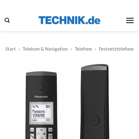
Zum
Inhalt
springen
Start
»
Telekom & Navigation
»
Telefone
»
Festnetztelefone