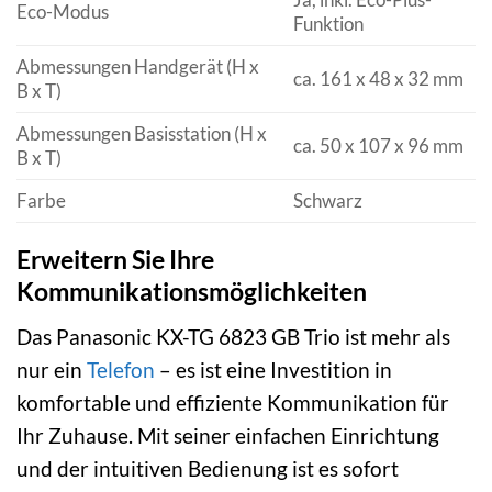
Eco-Modus
Funktion
Abmessungen Handgerät (H x
ca. 161 x 48 x 32 mm
B x T)
Abmessungen Basisstation (H x
ca. 50 x 107 x 96 mm
B x T)
Farbe
Schwarz
Erweitern Sie Ihre
Kommunikationsmöglichkeiten
Das Panasonic KX-TG 6823 GB Trio ist mehr als
nur ein
Telefon
– es ist eine Investition in
komfortable und effiziente Kommunikation für
Ihr Zuhause. Mit seiner einfachen Einrichtung
und der intuitiven Bedienung ist es sofort