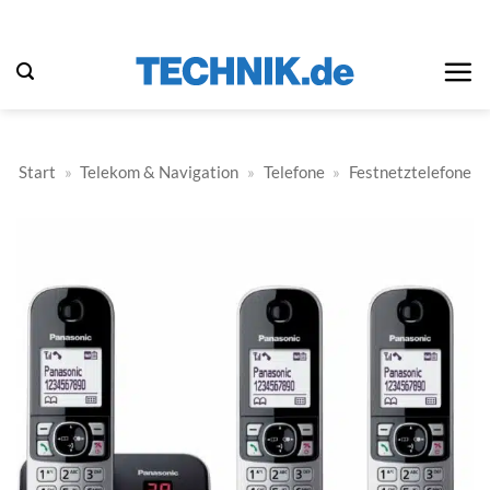
Zum
Inhalt
springen
Start
»
Telekom & Navigation
»
Telefone
»
Festnetztelefone