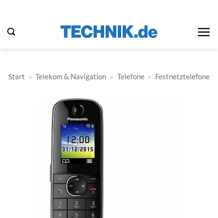
Zum
Inhalt
springen
Start
»
Telekom & Navigation
»
Telefone
»
Festnetztelefone