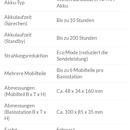
Akku-Typ
Akku
Akkulaufzeit
Bis zu 10 Stunden
(Sprechen)
Akkulaufzeit
Bis zu 200 Stunden
(Standby)
Eco Mode (reduziert die
Strahlungsreduktion
Sendeleistung)
Bis zu 6 Mobilteile pro
Mehrere Mobilteile
Basisstation
Abmessungen
Ca. 48 x 34 x 160 mm
(Mobilteil B x T x H)
Abmessungen
(Basisstation B x T x
Ca. 100 x 85 x 35 mm
H)
Farbe
Schwarz