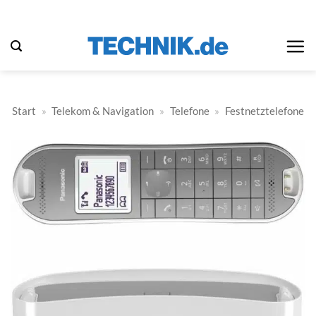
Zum
Inhalt
springen
Start
»
Telekom & Navigation
»
Telefone
»
Festnetztelefone