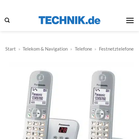
Zum
Inhalt
springen
Start
»
Telekom & Navigation
»
Telefone
»
Festnetztelefone