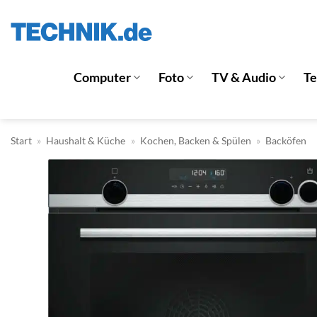
Zum
Inhalt
springen
Computer
Foto
TV & Audio
T
Start
»
Haushalt & Küche
»
Kochen, Backen & Spülen
»
Backöfen