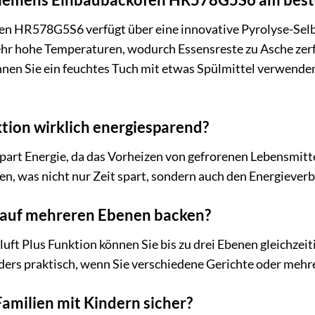
n HR578G5S6 verfügt über eine innovative Pyrolyse-Selbst
sehr hohe Temperaturen, wodurch Essensreste zu Asche zer
nnen Sie ein feuchtes Tuch mit etwas Spülmittel verwende
ktion wirklich energiesparend?
spart Energie, da das Vorheizen von gefrorenen Lebensmitte
n, was nicht nur Zeit spart, sondern auch den Energieverb
g auf mehreren Ebenen backen?
uft Plus Funktion können Sie bis zu drei Ebenen gleichzei
ders praktisch, wenn Sie verschiedene Gerichte oder mehr
Familien mit Kindern sicher?