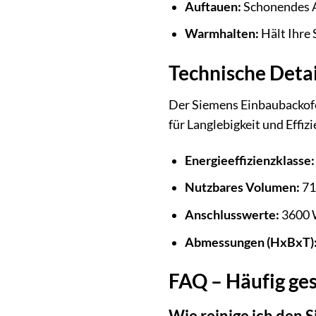
Auftauen:
Schonendes Au
Warmhalten:
Hält Ihre 
Technische Detai
Der Siemens Einbaubackofe
für Langlebigkeit und Effizi
Energieeffizienzklasse:
Nutzbares Volumen:
71
Anschlusswerte:
3600 W
Abmessungen (HxBxT)
FAQ – Häufig ge
Wie reinige ich den