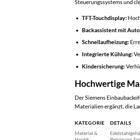
Steuerungssystems und cl
TFT-Touchdisplay:
Hocha
Backassistent mit Au
Schnellaufheizung:
Erre
Integrierte Kühlung:
Ve
Kindersicherung:
Verhin
Hochwertige Mat
Der Siemens Einbaubackofe
Materialien ergänzt, die La
KATEGORIE
DETAILS
Material &
Edelstahlgehä
Haptik
Reinigung. E