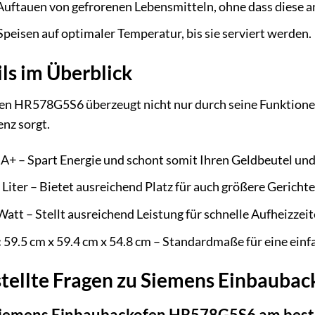
ftauen von gefrorenen Lebensmitteln, ohne dass diese an 
Speisen auf optimaler Temperatur, bis sie serviert werden.
ls im Überblick
n HR578G5S6 überzeugt nicht nur durch seine Funktionen,
enz sorgt.
A+ – Spart Energie und schont somit Ihren Geldbeutel un
 Liter – Bietet ausreichend Platz für auch größere Gerich
att – Stellt ausreichend Leistung für schnelle Aufheizzei
:
59.5 cm x 59.4 cm x 54.8 cm – Standardmaße für eine einfa
stellte Fragen zu Siemens Einbaub
 Siemens Einbaubackofen HR578G5S6 am bes