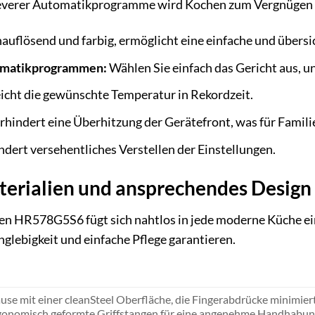
everer Automatikprogramme wird Kochen zum Vergnügen u
uflösend und farbig, ermöglicht eine einfache und übers
tomatikprogrammen:
Wählen Sie einfach das Gericht aus, u
icht die gewünschte Temperatur in Rekordzeit.
rhindert eine Überhitzung der Gerätefront, was für Familie
dert versehentliches Verstellen der Einstellungen.
erialien und ansprechendes Design
n HR578G5S6 fügt sich nahtlos in jede moderne Küche ein
nglebigkeit und einfache Pflege garantieren.
use mit einer cleanSteel Oberfläche, die Fingerabdrücke minimiert
rgonomisch geformte Griffstangen für eine angenehme Handhabun