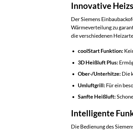
Innovative Heiz
Der Siemens Einbaubackofe
Wärmeverteilung zu garanti
die verschiedenen Heizarte
coolStart Funktion:
Kein
3D Heißluft Plus:
Ermögl
Ober-/Unterhitze:
Die k
Umluftgrill:
Für ein beso
Sanfte Heißluft:
Schonen
Intelligente Fun
Die Bedienung des Siemens