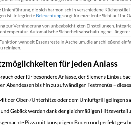
e Linienführung, die sich harmonisch in verschiedene Küchenstile 
gen ist. Integrierte
Beleuchtung
sorgt für exzellente Sicht auf Ihr G
ng zur Verhinderung von unbeabsichtigten Einstellungen. Integri
entemperatur. Automatische Sicherheitsabschaltung bei längerer
Funktion wandelt Essensreste in Asche um, die anschließend einf
u reinigen.
atzmöglichkeiten für jeden Anlass
brauch oder für besondere Anlässe, der Siemens Einbauback
en Abendessen bis hin zu aufwändigen Festmenüs – dieses G
it der Ober-/Unterhitze oder dem Umluftgrill gelingen sa
und Gebäck werden dank der gleichmäßigen Hitzeverteilung
sgemachte Pizza mit knusprigem Boden und perfekt gesc