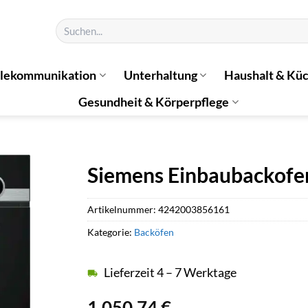
Suchen
nach:
elekommunikation
Unterhaltung
Haushalt & Kü
Gesundheit & Körperpflege
Siemens Einbaubackof
Artikelnummer:
4242003856161
Kategorie:
Backöfen
Lieferzeit 4 – 7 Werktage
1.050,74
€