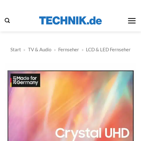
Zum
Inhalt
springen
Start
»
TV & Audio
»
Fernseher
»
LCD & LED Fernseher