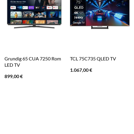
Grundig 65 CUA 7250 Rom
TCL 75C735 QLED TV
LED TV
1.067,00
€
899,00
€