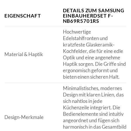
DETAILS ZUM SAMSUNG
EIGENSCHAFT
EINBAUHERDSET F-
NB69R5701RS
Hochwertige
Edelstahlfronten und
kratzfeste Glaskeramik-
Kochfelder, die für eine edle
Material & Haptik
Optik und eine angenehme
Haptik sorgen. Die Griffe sind
ergonomisch geformt und
bieten einen sicheren Halt.
Minimalistisches, modernes
Design mit klaren Linien, das
sich nahtlos in jede
Küchenzeile integriert. Die
Bedienelemente sind intuitiv
Design-Merkmale
angeordnet und fügen sich
harmonisch in das Gesamtbild