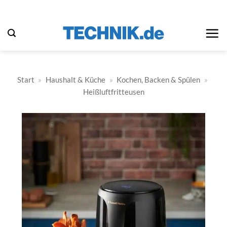
Zum
Inhalt
springen
Start
»
Haushalt & Küche
»
Kochen, Backen & Spülen
»
Heißluftfritteusen