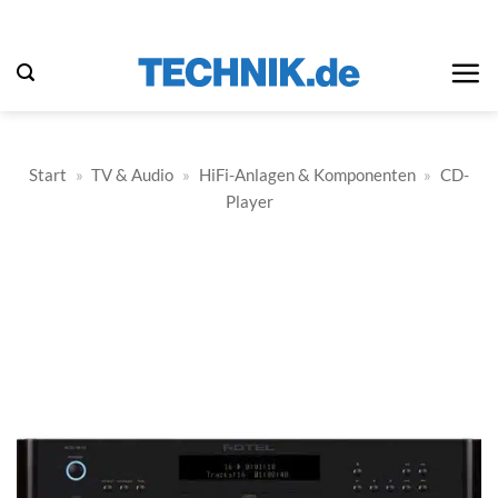
Zum
Inhalt
springen
Start
»
TV & Audio
»
HiFi-Anlagen & Komponenten
»
CD-
Player