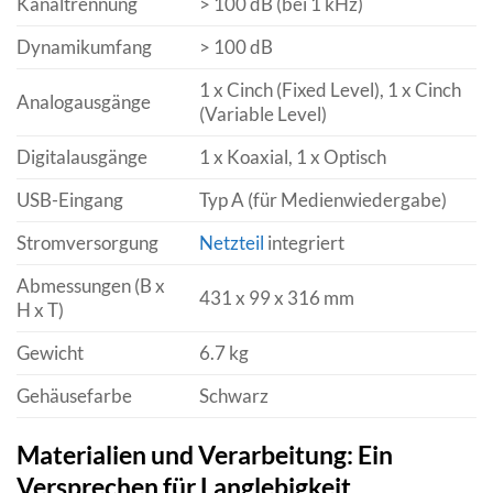
Kanaltrennung
> 100 dB (bei 1 kHz)
Dynamikumfang
> 100 dB
1 x Cinch (Fixed Level), 1 x Cinch
Analogausgänge
(Variable Level)
Digitalausgänge
1 x Koaxial, 1 x Optisch
USB-Eingang
Typ A (für Medienwiedergabe)
Stromversorgung
Netzteil
integriert
Abmessungen (B x
431 x 99 x 316 mm
H x T)
Gewicht
6.7 kg
Gehäusefarbe
Schwarz
Materialien und Verarbeitung: Ein
Versprechen für Langlebigkeit