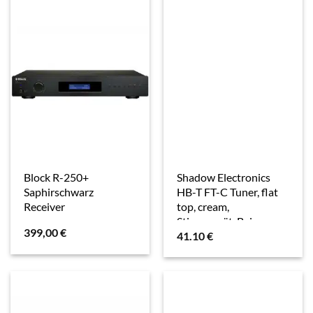
Block R-250+
Shadow Electronics
Saphirschwarz
HB-T FT-C Tuner, flat
Receiver
top, cream,
Stimmgerät, Beige
399,00
€
41.10
€