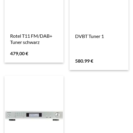
Rotel T11 FM/DAB+
DVBT Tuner 1
Tuner schwarz
479,00
€
580.99
€