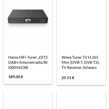
Hama HiFi-Tuner „DIT2006BT“,
Wiwa Tuner TV H.265
DAB+/Internetradio/Bluetooth®/App
Mini (DVB-T, DVB-T2),
(00054238)
TV Receiver, Schwarz
189,00
€
25.51
€