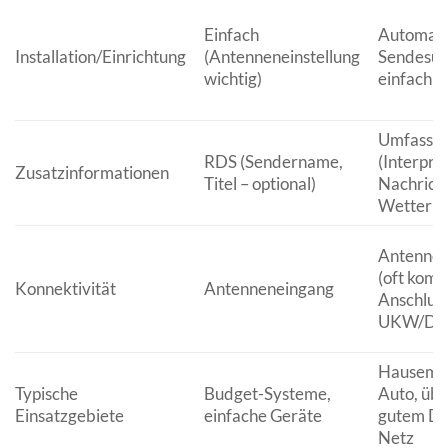
Einfach
Automati
Installation/Einrichtung
(Antenneneinstellung
Sendesuc
wichtig)
einfach
Umfasse
RDS (Sendername,
(Interpret
Zusatzinformationen
Titel – optional)
Nachrich
Wetter et
Antennen
(oft komb
Konnektivität
Antenneneingang
Anschluss
UKW/DA
Hausemp
Typische
Budget-Systeme,
Auto, übe
Einsatzgebiete
einfache Geräte
gutem D
Netz