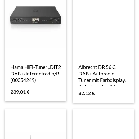
Hama HiFi-Tuner „DIT2006BT“,
Albrecht DR 56 C
DAB+/Internetradio/Bluetooth®/App
DAB+ Autoradio-
(00054249)
Tuner mit Farbdisplay,
Auto Adapter, Schwarz
289,81
€
82.12
€