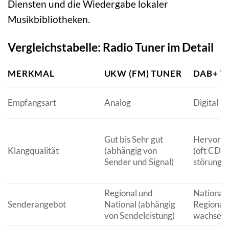
Diensten und die Wiedergabe lokaler
Musikbibliotheken.
Vergleichstabelle: Radio Tuner im Detail
MERKMAL
UKW (FM) TUNER
DAB+ T
Empfangsart
Analog
Digital
Gut bis Sehr gut
Hervorr
Klangqualität
(abhängig von
(oft CD-Q
Sender und Signal)
störungsf
Regional und
National
Senderangebot
National (abhängig
Regional 
von Sendeleistung)
wachsend