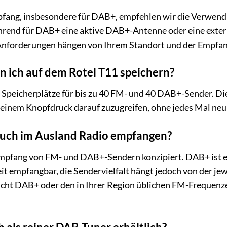
fang, insbesondere für DAB+, empfehlen wir die Verwend
hrend für DAB+ eine aktive DAB+-Antenne oder eine ext
Anforderungen hängen von Ihrem Standort und der Empfan
n ich auf dem Rotel T11 speichern?
r Speicherplätze für bis zu 40 FM- und 40 DAB+-Sender. D
 einem Knopfdruck darauf zuzugreifen, ohne jedes Mal neu
auch im Ausland Radio empfangen?
Empfang von FM- und DAB+-Sendern konzipiert. DAB+ ist ein
it empfangbar, die Sendervielfalt hängt jedoch von der j
icht DAB+ oder den in Ihrer Region üblichen FM-Frequenz