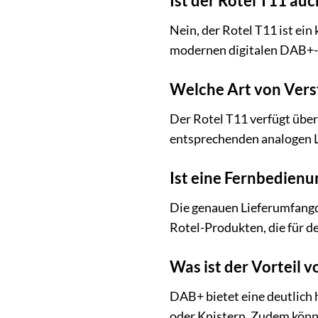
Ist der Rotel T11 auc
Nein, der Rotel T11 ist ei
modernen digitalen DAB+-S
Welche Art von Vers
Der Rotel T11 verfügt über
entsprechenden analogen Li
Ist eine Fernbedienu
Die genauen Lieferumfangd
Rotel-Produkten, die für d
Was ist der Vortei
DAB+ bietet eine deutlich h
oder Knistern. Zudem könn