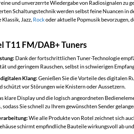
 reine und unverzerrte Wiedergabe von Radiosignalen zu g
ierten Schaltungstechnik werden selbst feine Nuancen in d
 Klassik, Jazz,
Rock
oder aktuelle Popmusik bevorzugen, der
tel T11 FM/DAB+ Tuners
stung:
Dank der fortschrittlichen Tuner-Technologie emp
tät und geringem Rauschen, selbst in schwierigen Empfan
 digitalen Klang:
Genießen Sie die Vorteile des digitalen 
d schützt vor Störungen wie Knistern oder Aussetzern.
s klare Display und die logisch angeordneten Bedienelem
 sodass Sie schnell zu Ihrem gewünschten Sender gelange
rarbeitung:
Wie alle Produkte von Rotel zeichnet sich auc
gehäuse schirmt empfindliche Bauteile wirkungsvoll ab und 