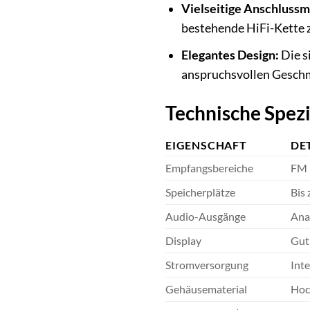
Vielseitige Anschlussm
bestehende HiFi-Kette z
Elegantes Design:
Die s
anspruchsvollen Geschm
Technische Spezi
EIGENSCHAFT
DE
Empfangsbereiche
FM 
Speicherplätze
Bis
Audio-Ausgänge
Anal
Display
Gut
Stromversorgung
Int
Gehäusematerial
Hoc