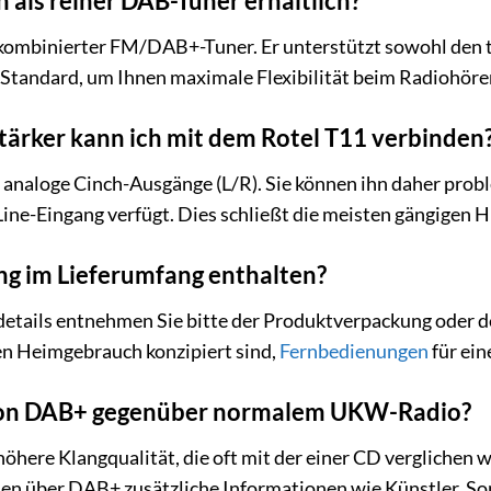
h als reiner DAB-Tuner erhältlich?
n kombinierter FM/DAB+-Tuner. Er unterstützt sowohl den
tandard, um Ihnen maximale Flexibilität beim Radiohören
tärker kann ich mit dem Rotel T11 verbinden
 analoge Cinch-Ausgänge (L/R). Sie können ihn daher prob
ne-Eingang verfügt. Dies schließt die meisten gängigen H
ng im Lieferumfang enthalten?
etails entnehmen Sie bitte der Produktverpackung oder de
en Heimgebrauch konzipiert sind,
Fernbedienungen
für ein
l von DAB+ gegenüber normalem UKW-Radio?
öhere Klangqualität, die oft mit der einer CD verglichen w
en über DAB+ zusätzliche Informationen wie Künstler, Son