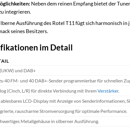
öglichkeiten:
Neben dem reinen Empfang bietet der Tuner f
u integrieren.
ilberne Ausführung des Rotel T11 fügt sich harmonisch in 
ack seines Besitzers.
fikationen im Detail
TAIL
(UKW) und DAB+
 zu 40 FM- und 40 DAB+-Sender programmierbar für schnellen Zugr
og (Cinch, L/R) für direkte Verbindung mit Ihrem
Verstärker
.
 ablesbares LCD-Display mit Anzeige von Senderinformationen, Si
egrierte, rauscharme Stromversorgung für optimale Performance.
hwertiges Metallgehäuse in silberner Ausführung.