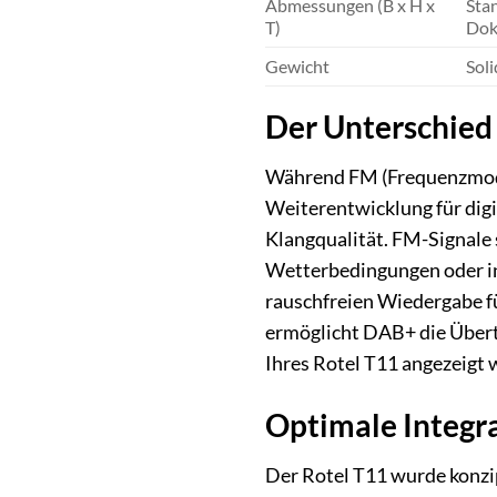
Abmessungen (B x H x
Sta
T)
Dok
Gewicht
Soli
Der Unterschied
Während FM (Frequenzmodul
Weiterentwicklung für dig
Klangqualität. FM-Signale 
Wetterbedingungen oder in
rauschfreien Wiedergabe fü
ermöglicht DAB+ die Übertr
Ihres Rotel T11 angezeigt
Optimale Integra
Der Rotel T11 wurde konzi