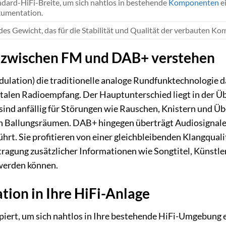
ndard-HiFi-Breite, um sich nahtlos in bestehende
Komponenten
e
umentation.
des Gewicht, das für die Stabilität und Qualität der verbauten K
 zwischen FM und DAB+ verstehen
ation) die traditionelle analoge Rundfunktechnologie dar
italen Radioempfang. Der Hauptunterschied liegt in der 
sind anfällig für Störungen wie Rauschen, Knistern und Ü
 Ballungsräumen. DAB+ hingegen überträgt Audiosignale di
hrt. Sie profitieren von einer gleichbleibenden Klangqual
agung zusätzlicher Informationen wie Songtitel, Künstle
 werden können.
tion in Ihre HiFi-Anlage
piert, um sich nahtlos in Ihre bestehende HiFi-Umgebun