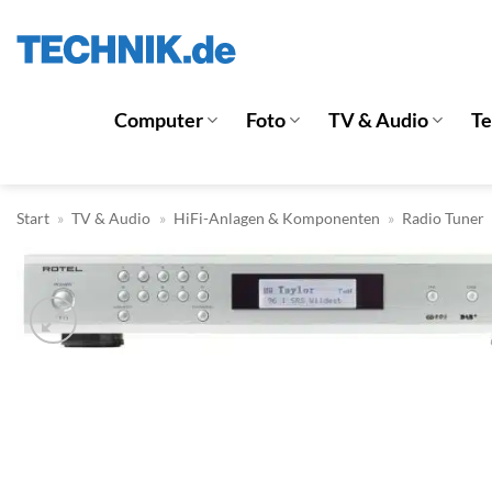
Zum
Inhalt
springen
Computer
Foto
TV & Audio
T
Start
»
TV & Audio
»
HiFi-Anlagen & Komponenten
»
Radio Tuner