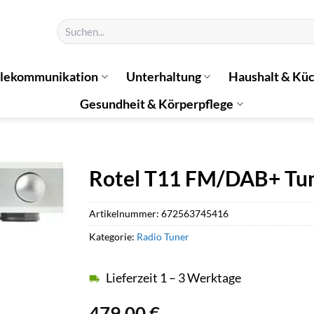
Suchen
nach:
elekommunikation
Unterhaltung
Haushalt & Kü
Gesundheit & Körperpflege
Rotel T11 FM/DAB+ Tune
Artikelnummer:
672563745416
Kategorie:
Radio Tuner
Lieferzeit 1 – 3 Werktage
479,00
€