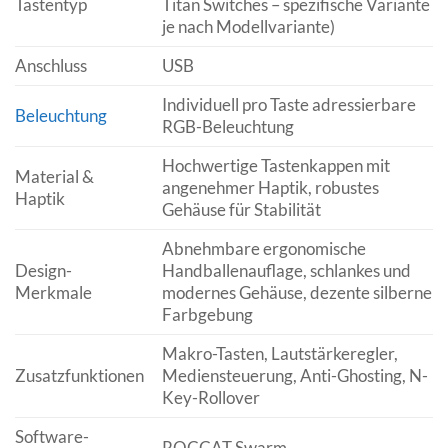
Tastentyp
Titan Switches – spezifische Variante
je nach Modellvariante)
Anschluss
USB
Individuell pro Taste adressierbare
Beleuchtung
RGB-Beleuchtung
Hochwertige Tastenkappen mit
Material &
angenehmer Haptik, robustes
Haptik
Gehäuse für Stabilität
Abnehmbare ergonomische
Design-
Handballenauflage, schlankes und
Merkmale
modernes Gehäuse, dezente silberne
Farbgebung
Makro-Tasten, Lautstärkeregler,
Zusatzfunktionen
Mediensteuerung, Anti-Ghosting, N-
Key-Rollover
Software-
ROCCAT Swarm