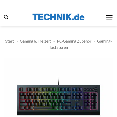
Zum
Inhalt
springen
Start
»
Gaming & Freizeit
»
PC-Gaming Zubehör
»
Gaming-
Tastaturen