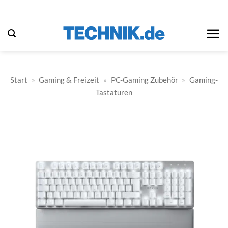
Zum
Inhalt
springen
Start
»
Gaming & Freizeit
»
PC-Gaming Zubehör
»
Gaming-
Tastaturen