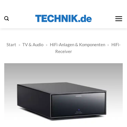
Zum
Inhalt
springen
Start
»
TV & Audio
»
HiFi-Anlagen & Komponenten
»
HiFi-
Receiver