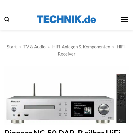
Zum
Inhalt
springen
Start
»
TV & Audio
»
HiFi-Anlagen & Komponenten
»
HiFi-
Receiver
Pioneer NC-50 DAB-B silber HiFi-