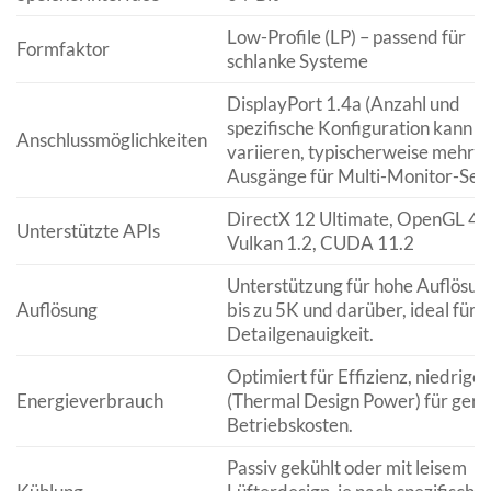
Low-Profile (LP) – passend für
Formfaktor
schlanke Systeme
DisplayPort 1.4a (Anzahl und
spezifische Konfiguration kann
Anschlussmöglichkeiten
variieren, typischerweise mehre
Ausgänge für Multi-Monitor-Set
DirectX 12 Ultimate, OpenGL 4.6
Unterstützte APIs
Vulkan 1.2, CUDA 11.2
Unterstützung für hohe Auflösu
Auflösung
bis zu 5K und darüber, ideal für
Detailgenauigkeit.
Optimiert für Effizienz, niedrige
Energieverbrauch
(Thermal Design Power) für geri
Betriebskosten.
Passiv gekühlt oder mit leisem