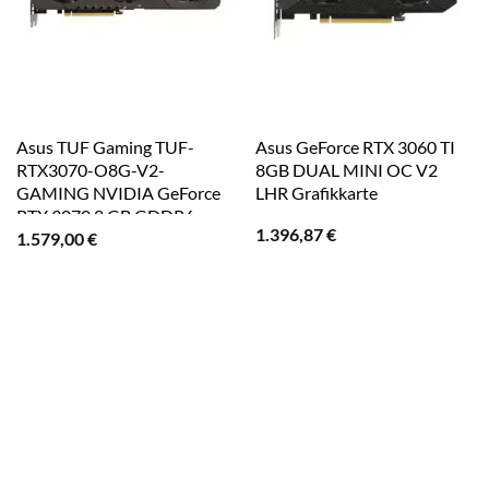
Asus TUF Gaming TUF-
Asus GeForce RTX 3060 TI
RTX3070-O8G-V2-
8GB DUAL MINI OC V2
GAMING NVIDIA GeForce
LHR Grafikkarte
RTX 3070 8 GB GDDR6
1.396,87
€
1.579,00
€
Grafikkarte