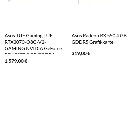
Asus TUF Gaming TUF-
Asus Radeon RX 550 4 GB
RTX3070-O8G-V2-
GDDR5 Grafikkarte
GAMING NVIDIA GeForce
319,00
€
RTX 3070 8 GB GDDR6
1.579,00
€
Grafikkarte