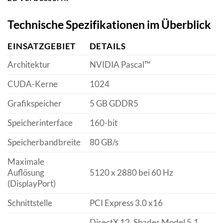
Technische Spezifikationen im Überblick
EINSATZGEBIET
DETAILS
Architektur
NVIDIA Pascal™
CUDA-Kerne
1024
Grafikspeicher
5 GB GDDR5
Speicherinterface
160-bit
Speicherbandbreite
80 GB/s
Maximale
Auflösung
5120 x 2880 bei 60 Hz
(DisplayPort)
Schnittstelle
PCI Express 3.0 x16
DirectX 12, Shader Model 5.1,