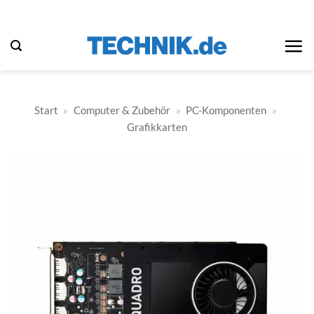
Zum
Inhalt
springen
Start
»
Computer & Zubehör
»
PC-Komponenten
»
Grafikkarten