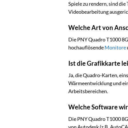
Spiele zu rendern, sind di
Videobearbeitung ausgeric
Welche Art von Ansch
Die PNY Quadro T1000 8GB 
hochauflösende
Monitore
Ist die Grafikkarte le
Ja, die Quadro-Karten, eins
Wärmeentwicklung und eine
Arbeitsbereichen.
Welche Software wird
Die PNY Quadro T1000 8GB L
von Autodesk (z.B. AutoCA