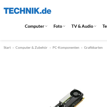
Zum
Inhalt
springen
Computer
Foto
TV & Audio
T
Start
»
Computer & Zubehör
»
PC-Komponenten
»
Grafikkarten