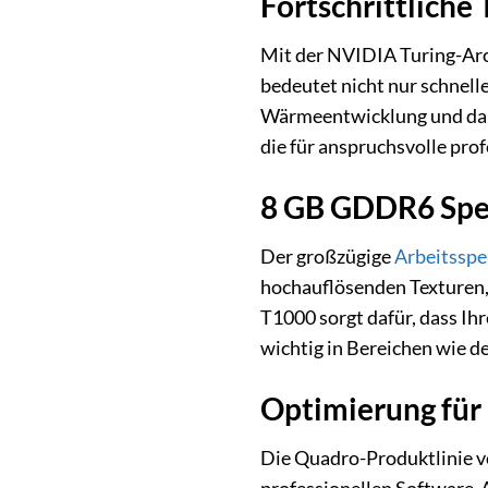
Fortschrittliche
Mit der NVIDIA Turing-Arch
bedeutet nicht nur schnell
Wärmeentwicklung und dami
die für anspruchsvolle pro
8 GB GDDR6 Spei
Der großzügige
Arbeitsspe
hochauflösenden Texturen,
T1000 sorgt dafür, dass I
wichtig in Bereichen wie de
Optimierung für
Die Quadro-Produktlinie vo