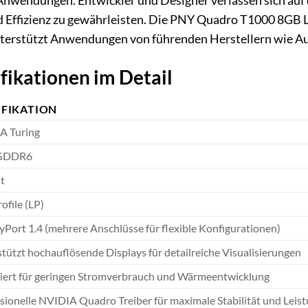
nwendungen. Entwickler und Designer verlassen sich auf di
 Effizienz zu gewährleisten. Die PNY Quadro T1000 8GB LP 
erstützt Anwendungen von führenden Herstellern wie Aut
fikationen im Detail
IFIKATION
A Turing
 GDDR6
t
ofile (LP)
yPort 1.4 (mehrere Anschlüsse für flexible Konfigurationen)
tützt hochauflösende Displays für detailreiche Visualisierungen
iert für geringen Stromverbrauch und Wärmeentwicklung
sionelle NVIDIA Quadro Treiber für maximale Stabilität und Leis