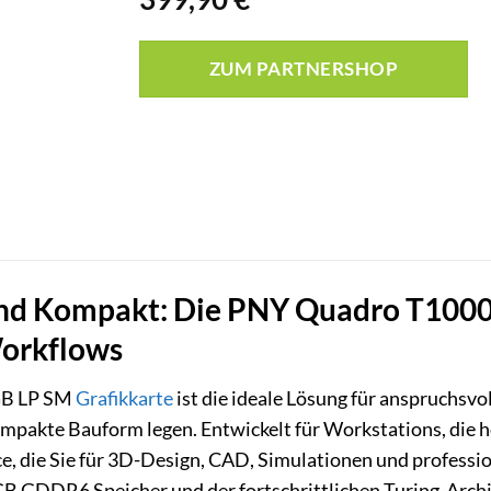
ZUM PARTNERSHOP
und Kompakt: Die PNY Quadro T1000
Workflows
GB LP SM
Grafikkarte
ist die ideale Lösung für anspruchsvo
ompakte Bauform legen. Entwickelt für Workstations, die hö
e, die Sie für 3D-Design, CAD, Simulationen und professi
B GDDR6 Speicher und der fortschrittlichen Turing-Archit