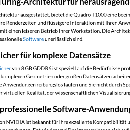
 Turing-Architektur für herausragend
itektur ausgestattet, bietet die Quadro T1000 eine beein
ere Renderzeiten und flüssigere Interaktion mit Ihren An
t einen leiseren Betrieb Ihrer Workstation. Die Architek
fessionelle
Software
unerlässlich sind.
cher für komplexe Datensätze
icher
von 8 GB GDDR6 ist speziell auf die Bedürfnisse pr
 komplexen Geometrien oder großen Datensätzen arbeiten
hre Anwendungen reibungslos laufen und Sie nicht durch S
r virtuellen Realität, der wissenschaftlichen Visualisieru
 professionelle Software-Anwendun
n NVIDIA ist bekannt für ihre exzellente Kompatibilität 