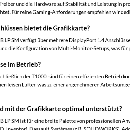
e Treiber und die Hardware auf Stabilität und Leistung in
htet. Für reine Gaming-Anforderungen empfehlen wir dedi
lüssen bietet die Grafikkarte?
LP SM verfügt über mehrere DisplayPort 1.4 Anschlüsse.
und die Konfiguration von Multi-Monitor-Setups, was für pr
ise im Betrieb?
chließlich der T1000, sind für einen effizienten Betrieb ko
n leisen Lüfter, was zu einer angenehmeren Arbeitsumgeb
 mit der Grafikkarte optimal unterstützt?
P SM ist für eine breite Palette von professionellen Anw
D, Inventor), Dassault Systèmes (z.B. SOLIDWORKS), Adobe