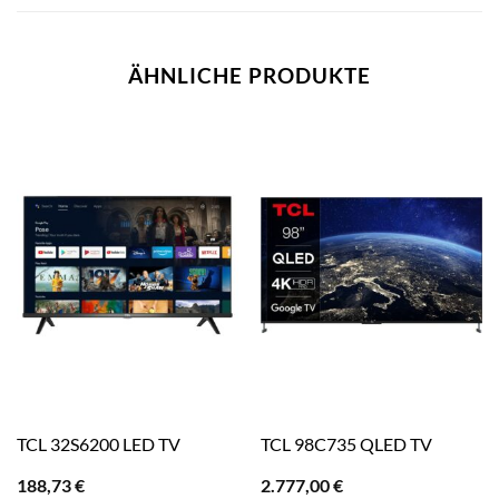
ÄHNLICHE PRODUKTE
TCL 32S6200 LED TV
TCL 98C735 QLED TV
188,73
€
2.777,00
€