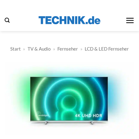
Zum
Inhalt
springen
Start
»
TV & Audio
»
Fernseher
»
LCD & LED Fernseher