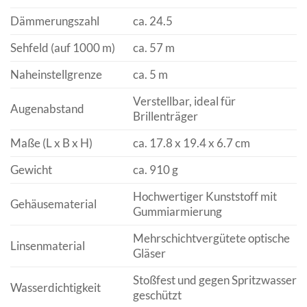
Dämmerungszahl
ca. 24.5
Sehfeld (auf 1000 m)
ca. 57 m
Naheinstellgrenze
ca. 5 m
Verstellbar, ideal für
Augenabstand
Brillenträger
Maße (L x B x H)
ca. 17.8 x 19.4 x 6.7 cm
Gewicht
ca. 910 g
Hochwertiger Kunststoff mit
Gehäusematerial
Gummiarmierung
Mehrschichtvergütete optische
Linsenmaterial
Gläser
Stoßfest und gegen Spritzwasser
Wasserdichtigkeit
geschützt