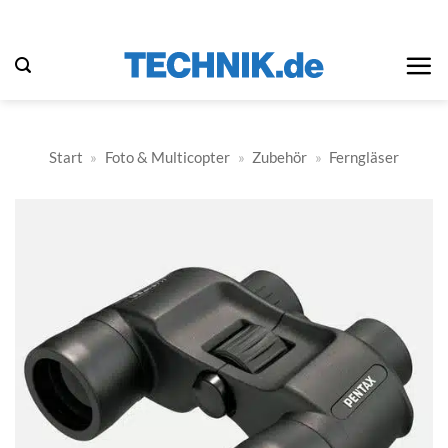
Zum
Inhalt
springen
Start
»
Foto & Multicopter
»
Zubehör
»
Ferngläser