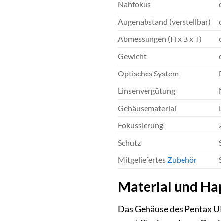
Nahfokus
Augenabstand (verstellbar)
Abmessungen (H x B x T)
Gewicht
Optisches System
Linsenvergütung
Gehäusematerial
Fokussierung
Schutz
Mitgeliefertes
Zubehör
Material und Hap
Das Gehäuse des Pentax UP 