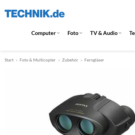
Zum
Inhalt
springen
Computer
Foto
TV & Audio
T
Start
»
Foto & Multicopter
»
Zubehör
»
Ferngläser