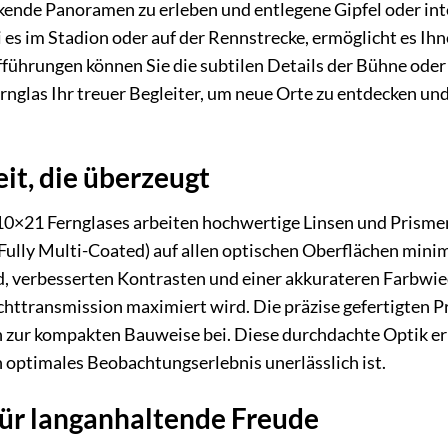
kende Panoramen zu erleben und entlegene Gipfel oder in
i es im Stadion oder auf der Rennstrecke, ermöglicht es Ih
ührungen können Sie die subtilen Details der Bühne oder 
rnglas Ihr treuer Begleiter, um neue Orte zu entdecken un
eit, die überzeugt
0×21 Fernglases arbeiten hochwertige Linsen und Prismen,
ully Multi-Coated) auf allen optischen Oberflächen minim
ld, verbesserten Kontrasten und einer akkurateren Farbwi
 Lichttransmission maximiert wird. Die präzise gefertigten
 zur kompakten Bauweise bei. Diese durchdachte Optik ermö
 optimales Beobachtungserlebnis unerlässlich ist.
für langanhaltende Freude