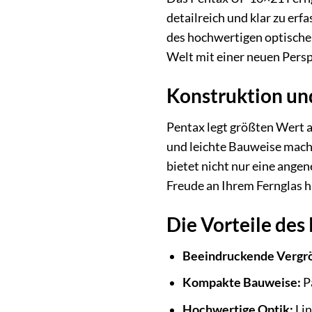
detailreich und klar zu er
des hochwertigen optische
Welt mit einer neuen Pers
Konstruktion un
Pentax legt größten Wert a
und leichte Bauweise macht
bietet nicht nur eine ange
Freude an Ihrem Fernglas h
Die Vorteile des
Beeindruckende Vergr
Kompakte Bauweise:
Pa
Hochwertige Optik:
Lin