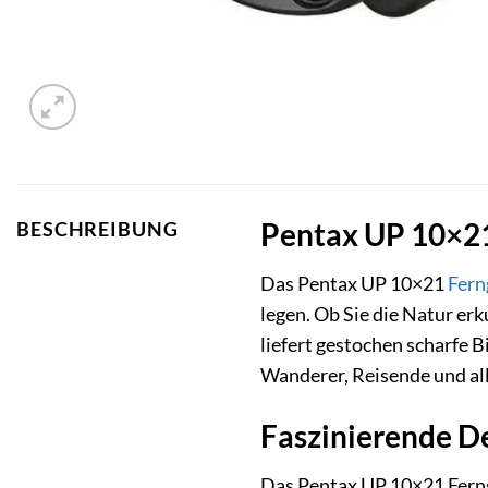
Pentax UP 10×21 
BESCHREIBUNG
Das Pentax UP 10×21
Fern
legen. Ob Sie die Natur er
liefert gestochen scharfe 
Wanderer, Reisende und all
Faszinierende D
Das Pentax UP 10×21 Ferngl