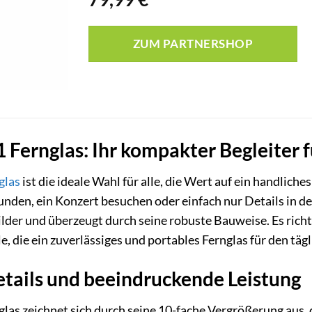
ZUM PARTNERSHOP
Fernglas: Ihr kompakter Begleiter für
glas
ist die ideale Wahl für alle, die Wert auf ein handlich
kunden, ein Konzert besuchen oder einfach nur Details in 
Bilder und überzeugt durch seine robuste Bauweise. Es ric
e, die ein zuverlässiges und portables Fernglas für den tä
etails und beeindruckende Leistung
as zeichnet sich durch seine 10-fache Vergrößerung aus, d