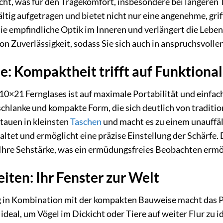
icht, was für den Tragekomfort, insbesondere bei längeren 
tig aufgetragen und bietet nicht nur eine angenehme, grif
die empfindliche Optik im Inneren und verlängert die Lebe
von Zuverlässigkeit, sodass Sie sich auch in anspruchsvol
 Kompaktheit trifft auf Funktional
10×21 Fernglases ist auf maximale Portabilität und einf
chlanke und kompakte Form, die sich deutlich von traditi
stauen in kleinsten
Taschen
und macht es zu einem unauffäll
staltet und ermöglicht eine präzise Einstellung der Schärfe
Ihre Sehstärke, was ein ermüdungsfreies Beobachten ermö
iten: Ihr Fenster zur Welt
 in Kombination mit der kompakten Bauweise macht das P
ideal, um Vögel im Dickicht oder Tiere auf weiter Flur zu 