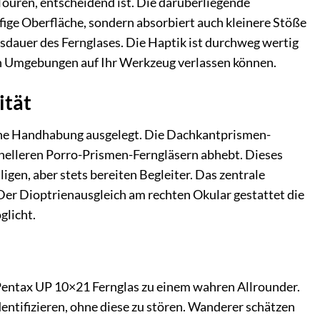
Touren, entscheidend ist. Die darüberliegende
fige Oberfläche, sondern absorbiert auch kleinere Stöße
nsdauer des Fernglases. Die Haptik ist durchweg wertig
len Umgebungen auf Ihr Werkzeug verlassen können.
ität
ache Handhabung ausgelegt. Die Dachkantprismen-
onelleren Porro-Prismen-Ferngläsern abhebt. Dieses
igen, aber stets bereiten Begleiter. Das zentrale
. Der Dioptrienausgleich am rechten Okular gestattet die
glicht.
entax UP 10×21 Fernglas zu einem wahren Allrounder.
identifizieren, ohne diese zu stören. Wanderer schätzen