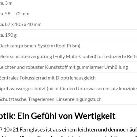
ca. 3 m
ca. 58 – 72 mm
ca. 87 x 105 x 40 mm
ca. 190 g
Dachkantprismen-System (Roof Prism)
Mehrschichtenvergütung (Fully Multi-Coated) für reduzierte Refl
Leichter und robuster Kunststoff mit gummiarmer Umhüllung
Zentrales Fokussierrad mit Dioptrienausgleich
Spritzwassergeschützt (nicht für den Unterwassereinsatz konzipie
Schutztasche, Trageriemen, Linsenreinigungstuch
tik: Ein Gefühl von Wertigkeit
10×21 Fernglases ist aus einem leichten und dennoch äuß