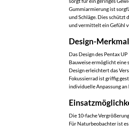
sorgt für ein geringes Gew
Gummiarmierung ist sorgfäl
und Schläge. Dies schützt 
und vermittelt ein Gefühl 
Design-Merkmale:
Das Design des Pentax UP 
Bauweise ermöglicht eine s
Design erleichtert das Ver
Fokussierrad ist griffig ge
individuelle Anpassung an 
Einsatzmöglichke
Die 10-fache Vergrößerung
Für Naturbeobachter ist es 