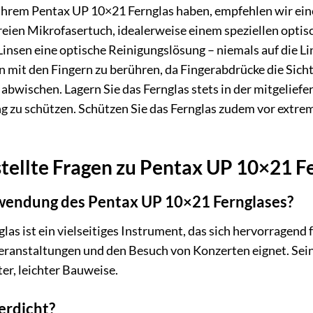
Ihrem Pentax UP 10×21 Fernglas haben, empfehlen wir eine 
reien Mikrofasertuch, idealerweise einem speziellen opti
nsen eine optische Reinigungslösung – niemals auf die Li
en mit den Fingern zu berühren, da Fingerabdrücke die Sic
 abwischen. Lagern Sie das Fernglas stets in der mitgelief
 zu schützen. Schützen Sie das Fernglas zudem vor extr
tellte Fragen zu Pentax UP 10×21 F
wendung des Pentax UP 10×21 Fernglases?
as ist ein vielseitiges Instrument, das sich hervorragen
ranstaltungen und den Besuch von Konzerten eignet. Seine
r, leichter Bauweise.
erdicht?