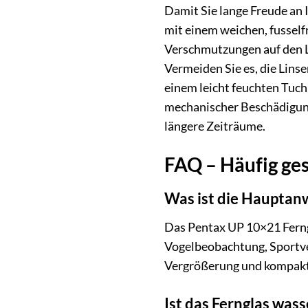
Damit Sie lange Freude an 
mit einem weichen, fusself
Verschmutzungen auf den Li
Vermeiden Sie es, die Lins
einem leicht feuchten Tuch
mechanischer Beschädigung
längere Zeiträume.
FAQ – Häufig ges
Was ist die Hauptan
Das Pentax UP 10×21 Ferngl
Vogelbeobachtung, Sportve
Vergrößerung und kompakte
Ist das Fernglas wass