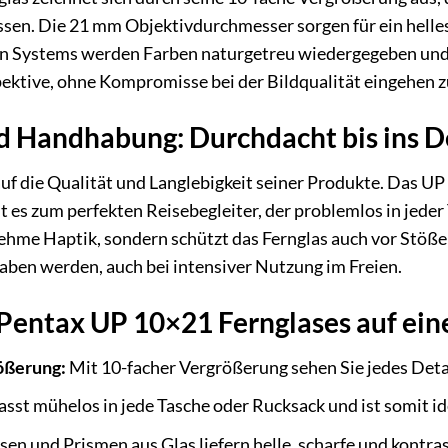
fassen. Die 21 mm Objektivdurchmesser sorgen für ein helle
n Systems werden Farben naturgetreu wiedergegeben und K
pektive, ohne Kompromisse bei der Bildqualität eingehen 
d Handhabung: Durchdacht bis ins D
uf die Qualität und Langlebigkeit seiner Produkte. Das U
 es zum perfekten Reisebegleiter, der problemlos in jeder
nehme Haptik, sondern schützt das Fernglas auch vor Stößen
aben werden, auch bei intensiver Nutzung im Freien.
 Pentax UP 10×21 Fernglases auf ein
ößerung:
Mit 10-facher Vergrößerung sehen Sie jedes Detail
sst mühelos in jede Tasche oder Rucksack und ist somit id
sen und Prismen aus Glas liefern helle, scharfe und kontra