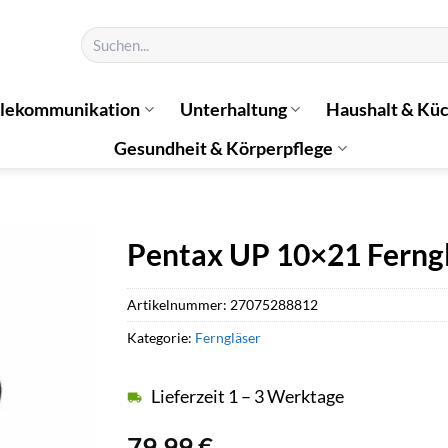
Suchen
nach:
elekommunikation
Unterhaltung
Haushalt & Kü
Gesundheit & Körperpflege
Pentax UP 10×21 Ferng
Artikelnummer:
27075288812
Kategorie:
Ferngläser
Lieferzeit 1 – 3 Werktage
79,99
€