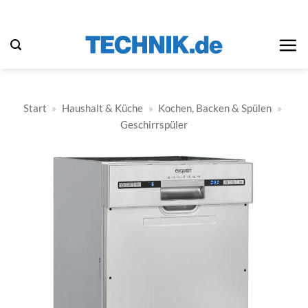
Zum
Inhalt
springen
Start
»
Haushalt & Küche
»
Kochen, Backen & Spülen
»
Geschirrspüler