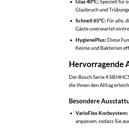
Glas 40°C:
Speziell für 
Glasbruch und Trübunge
Schnell 65°C:
Für alle, 
Gäste unerwartet eintre
HygienePlus:
Diese Fun
Keime und Bakterien eff
Hervorragende A
Der Bosch Serie 4 SBI4HCS
die Ihnen den Alltag erleic
Besondere Ausstatt
VarioFlex Korbsystem:
anpassen, sodass Sie au