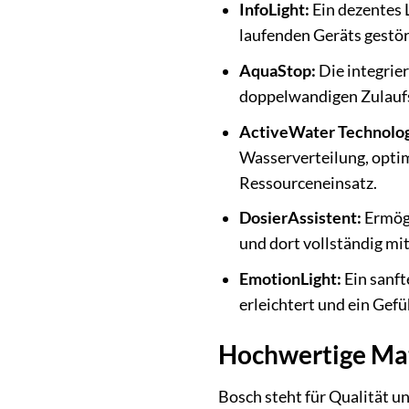
InfoLight:
Ein dezentes 
laufenden Geräts gestör
AquaStop:
Die integrie
doppelwandigen Zulaufs
ActiveWater Technolog
Wasserverteilung, optim
Ressourceneinsatz.
DosierAssistent:
Ermögl
und dort vollständig mi
EmotionLight:
Ein sanft
erleichtert und ein Gef
Hochwertige Mat
Bosch steht für Qualität u