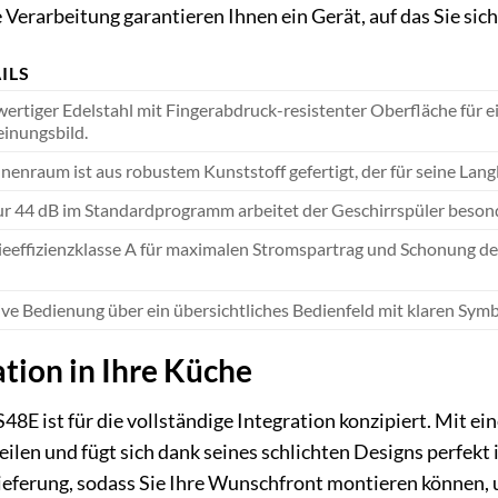
 Verarbeitung garantieren Ihnen ein Gerät, auf das Sie sich
ILS
ertiger Edelstahl mit Fingerabdruck-resistenter Oberfläche für e
einungsbild.
nenraum ist aus robustem Kunststoff gefertigt, der für seine Langl
ur 44 dB im Standardprogramm arbeitet der Geschirrspüler besonde
ieeffizienzklasse A für maximalen Stromspartrag und Schonung de
tive Bedienung über ein übersichtliches Bedienfeld mit klaren Sy
tion in Ihre Küche
E ist für die vollständige Integration konzipiert. Mit ein
en und fügt sich dank seines schlichten Designs perfekt
r Lieferung, sodass Sie Ihre Wunschfront montieren können