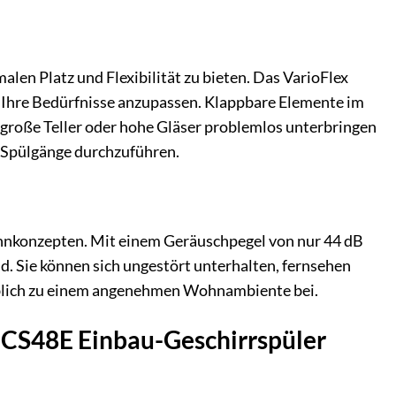
len Platz und Flexibilität zu bieten. Das VarioFlex
an Ihre Bedürfnisse anzupassen. Klappbare Elemente im
, große Teller oder hohe Gläser problemlos unterbringen
e Spülgänge durchzuführen.
hnkonzepten. Mit einem Geräuschpegel von nur 44 dB
 Sie können sich ungestört unterhalten, fernsehen
geblich zu einem angenehmen Wohnambiente bei.
4HCS48E Einbau-Geschirrspüler