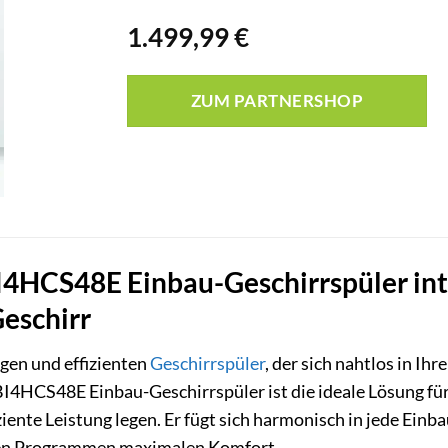
1.499,99
€
ZUM PARTNERSHOP
I4HCS48E Einbau-Geschirrspüler inte
Geschirr
igen und effizienten
Geschirrspüler
, der sich nahtlos in Ih
BI4HCS48E Einbau-Geschirrspüler ist die ideale Lösung für 
iente Leistung legen. Er fügt sich harmonisch in jede Ein
hen Programmen maximalen Komfort.