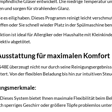
empfindliche Gläser entwickelt. Die niedrige Temperatur 
n und sorgen für strahlenden Glanz.
die es eilig haben. Dieses Programm reinigt leicht verschmu
ffen oder Sie schnell wieder Platz in der Spülmaschine ben
ktion ist ideal für Allergiker oder Haushalte mit Kleinki
ektiv abgetötet.
usstattung für maximalen Komfort
48E überzeugt nicht nur durch seine Reinigungsergebniss
htert. Von der flexiblen Beladung bis hin zur intuitiven Ste
ungsmerkmale:
Dieses System bietet Ihnen maximale Flexibilität beim Bel
ch sperriges Geschirr oder größere Töpfe problemlos unte