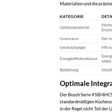
Materialien und die präzise
KATEGORIE
DETA
Hochw
Gehäusematerial
Ersch
Innenraum
Der In
Geräuschpegel
Mit n
Energ
Energieeffizienzklasse
wider.
Bedienung
Intui
Optimale Integra
Der Bosch Serie 4 SBI4HCS48
standardmäßigen Küchenzeil
in der Regel nicht Teil de