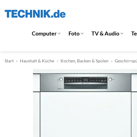
Zum
Inhalt
springen
Computer
Foto
TV & Audio
T
Start
»
Haushalt & Küche
»
Kochen, Backen & Spülen
»
Geschirrsp