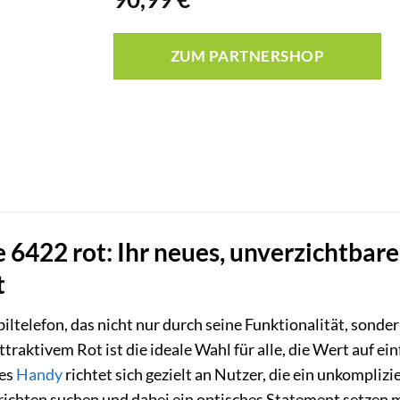
ZUM PARTNERSHOP
e 6422 rot: Ihr neues, unverzichtb
t
ltelefon, das nicht nur durch seine Funktionalität, sond
traktivem Rot ist die ideale Wahl für alle, die Wert auf 
ses
Handy
richtet sich gezielt an Nutzer, die ein unkomplizi
richten suchen und dabei ein optisches Statement setzen 