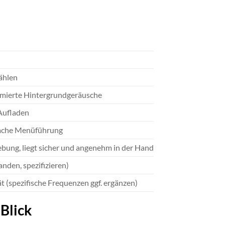
ählen
nimierte Hintergrundgeräusche
 Aufladen
fache Menüführung
ung, liegt sicher und angenehm in der Hand
nden, spezifizieren)
 (spezifische Frequenzen ggf. ergänzen)
 Blick