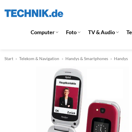
Zum
Inhalt
springen
Computer
Foto
TV & Audio
T
Start
»
Telekom & Navigation
»
Handys & Smartphones
»
Handys