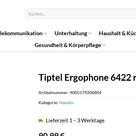
Suchen
nach:
elekommunikation
Unterhaltung
Haushalt & Kü
Gesundheit & Körperpflege
Tiptel Ergophone 6422 
Artikelnummer:
4005579206804
Kategorie:
Handys
Lieferzeit 1 – 3 Werktage
90,99
€