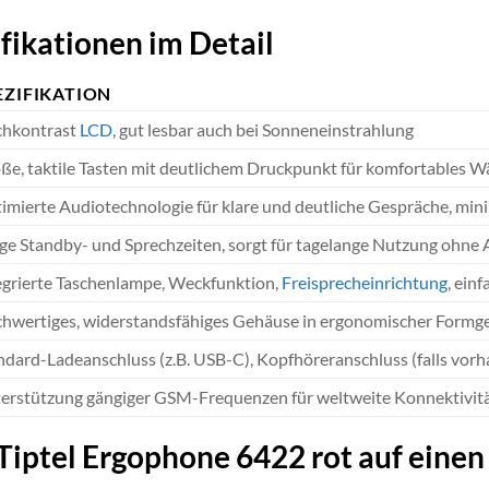
fikationen im Detail
EZIFIKATION
hkontrast
LCD
, gut lesbar auch bei Sonneneinstrahlung
ße, taktile Tasten mit deutlichem Druckpunkt für komfortables W
imierte Audiotechnologie für klare und deutliche Gespräche, mi
ge Standby- und Sprechzeiten, sorgt für tagelange Nutzung ohne
egrierte Taschenlampe, Weckfunktion,
Freisprecheinrichtung
, ein
hwertiges, widerstandsfähiges Gehäuse in ergonomischer Formgeb
ndard-Ladeanschluss (z.B. USB-C), Kopfhöreranschluss (falls vorha
erstützung gängiger GSM-Frequenzen für weltweite Konnektivität
 Tiptel Ergophone 6422 rot auf einen