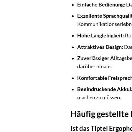
Einfache Bedienung:
Da
Exzellente Sprachqualit
Kommunikationserlebni
Hohe Langlebigkeit:
Rob
Attraktives Design:
Das
Zuverlässiger Alltagsbe
darüber hinaus.
Komfortable Freisprec
Beeindruckende Akkula
machen zu müssen.
Häufig gestellte
Ist das Tiptel Ergop