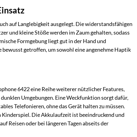
Einsatz
uch auf Langlebigkeit ausgelegt. Die widerstandsfähigen
atzer und kleine Stöße werden im Zaum gehalten, sodass
omische Formgebung liegt gut in der Hand und
de bewusst getroffen, um sowohl eine angenehme Haptik
phone 6422 eine Reihe weiterer nützlicher Features,
 in dunklen Umgebungen. Eine Weckfunktion sorgt dafür,
tables Telefonieren, ohne das Gerät halten zu müssen.
 Kinderspiel. Die Akkulaufzeit ist beeindruckend und
uf Reisen oder bei längeren Tagen abseits der