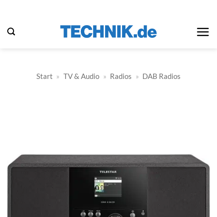
Zum
Inhalt
springen
Start
»
TV & Audio
»
Radios
»
DAB Radios