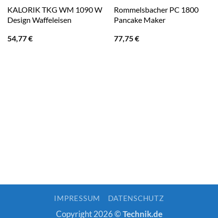
KALORIK TKG WM 1090 W
Rommelsbacher PC 1800
Design Waffeleisen
Pancake Maker
54,77
€
77,75
€
IMPRESSUM
DATENSCHUTZ
Copyright 2026 ©
Technik.de