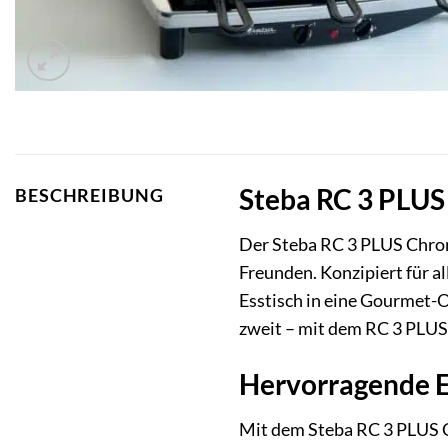
Steba RC 3 PLUS 
BESCHREIBUNG
Der Steba RC 3 PLUS Chrom R
Freunden. Konzipiert für al
Esstisch in eine Gourmet-O
zweit – mit dem RC 3 PLUS
Hervorragende E
Mit dem Steba RC 3 PLUS Ch