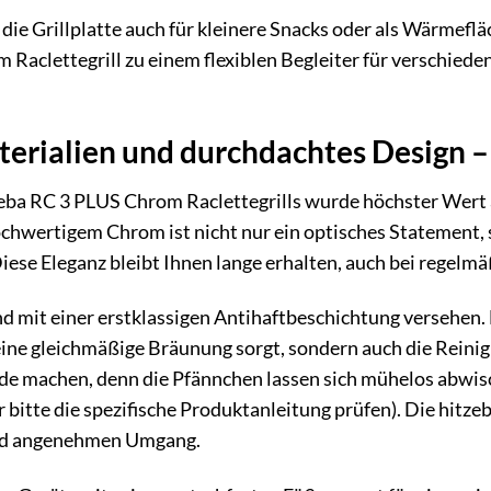
die Grillplatte auch für kleinere Snacks oder als Wärmeflä
Raclettegrill zu einem flexiblen Begleiter für verschieden
rialien und durchdachtes Design – 
eba RC 3 PLUS Chrom Raclettegrills wurde höchster Wert 
ochwertigem Chrom ist nicht nur ein optisches Statement
ese Eleganz bleibt Ihnen lange erhalten, auch bei regelm
d mit einer erstklassigen Antihaftbeschichtung versehen. 
 eine gleichmäßige Bräunung sorgt, sondern auch die Reinig
de machen, denn die Pfännchen lassen sich mühelos abwisc
r bitte die spezifische Produktanleitung prüfen). Die hitz
und angenehmen Umgang.