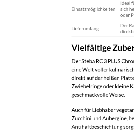
Ideal 
Einsatzmöglichkeiten
sich h
oder P
Der Ra
Lieferumfang
direkt
Vielfältige Zub
Der Steba RC 3 PLUS Chrom 
eine Welt voller kulinarisc
direkt auf der heißen Platt
Zwiebelringe oder kleine K
geschmackvolle Weise.
Auch für Liebhaber vegeta
Zucchini und Aubergine, be
Antihaftbeschichtung sorgt 