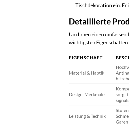
Tischdekoration ein. Er 
Detaillierte Pr
Um Ihnen einen umfassenden
wichtigsten Eigenschaften 
EIGENSCHAFT
BESC
Hochwe
Material & Haptik
Antiha
hitzeb
Kompak
Design-Merkmale
sorgt 
signali
Stufen
Leistung & Technik
Schmel
Garen 