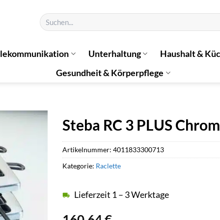
Suchen
nach:
elekommunikation
Unterhaltung
Haushalt & Kü
Gesundheit & Körperpflege
Steba RC 3 PLUS Chrom 
Artikelnummer:
4011833300713
Kategorie:
Raclette
Lieferzeit 1 – 3 Werktage
160,64
€