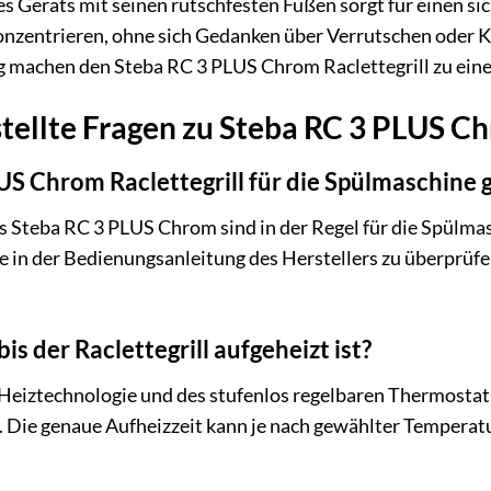
s Geräts mit seinen rutschfesten Füßen sorgt für einen si
 konzentrieren, ohne sich Gedanken über Verrutschen ode
ng machen den Steba RC 3 PLUS Chrom Raclettegrill zu e
tellte Fragen zu Steba RC 3 PLUS Ch
LUS Chrom Raclettegrill für die Spülmaschine 
 Steba RC 3 PLUS Chrom sind in der Regel für die Spülmas
e in der Bedienungsanleitung des Herstellers zu überprüfe
is der Raclettegrill aufgeheizt ist?
Heiztechnologie und des stufenlos regelbaren Thermostats
. Die genaue Aufheizzeit kann je nach gewählter Temperatu