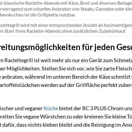
für klassische Raclette-Abende mit Käse, Brot und diversen Beilagen
ervorragend zum scharfen Anbraten von Steaks, Garnelen oder kl
fannkuchen ist die Grillplatte nutzbar.
clettegrill wird mit einer entsprechenden Anzahl an hochwertigen
en Start Ihres Raclette-Abends ohne zusätzlichen Zubehörkauf.
ereitungsmöglichkeiten für jeden Ge
Raclettegrill ist weit mehr als nur ein Gerät zum Schmelze
her Möglichkeiten. Stellen Sie sich vor, wie Sie zarte Flei
e anbraten, während im unteren Bereich der Käse schmilzt u
artoffelstückchen werden auf der Grillfläche perfekt zuber
rischer und veganer
Küche
bietet der RC 3 PLUS Chrom un
reiten Sie vegane Würstchen zu oder kreieren Sie kleine
dafür, dass nichts kleben bleibt und die Reinigung im Ansc