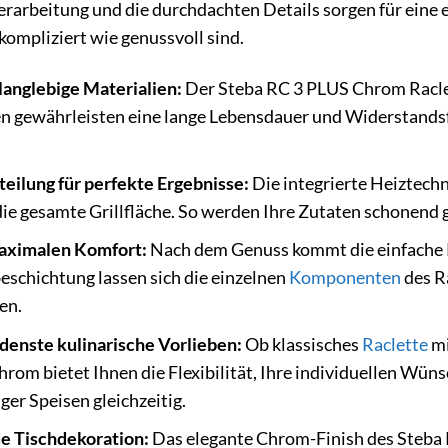
erarbeitung und die durchdachten Details sorgen für eine
kompliziert wie genussvoll sind.
anglebige Materialien:
Der Steba RC 3 PLUS Chrom Raclette
 gewährleisten eine lange Lebensdauer und Widerstandsfäh
eilung für perfekte Ergebnisse:
Die integrierte Heiztechn
e gesamte Grillfläche. So werden Ihre Zutaten schonend g
 maximalen Komfort:
Nach dem Genuss kommt die einfache P
schichtung lassen sich die einzelnen
Komponenten
des Ra
en.
iedenste kulinarische Vorlieben:
Ob klassisches
Raclette
mi
rom bietet Ihnen die Flexibilität, Ihre individuellen Wüns
ger Speisen gleichzeitig.
ede Tischdekoration:
Das elegante Chrom-Finish des Steba R