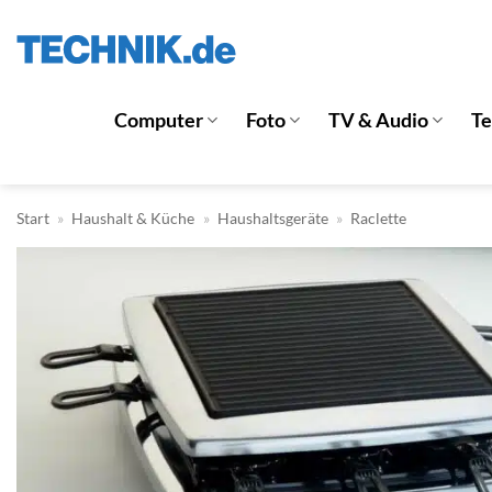
Zum
Inhalt
springen
Computer
Foto
TV & Audio
T
Start
»
Haushalt & Küche
»
Haushaltsgeräte
»
Raclette