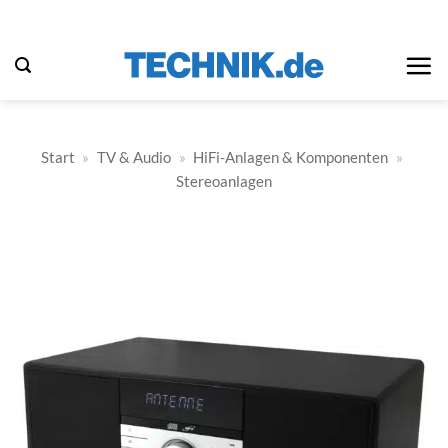
Zum
Inhalt
springen
Start
»
TV & Audio
»
HiFi-Anlagen & Komponenten
»
Stereoanlagen