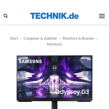
Zum
Inhalt
springen
Start
»
Computer & Zubehör
»
Monitore & Beamer
»
Monitore