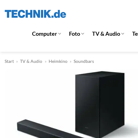
Zum
Inhalt
springen
Computer
Foto
TV & Audio
T
Start
»
TV & Audio
»
Heimkino
»
Soundbars