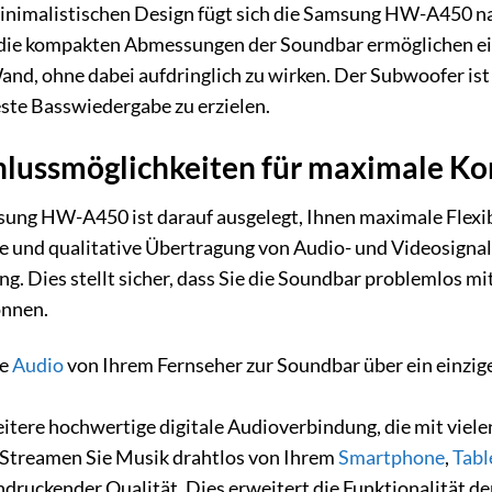
inimalistischen Design fügt sich die Samsung HW-A450 
ie kompakten Abmessungen der Soundbar ermöglichen eine
nd, ohne dabei aufdringlich zu wirken. Der Subwoofer ist
este Basswiedergabe zu erzielen.
hlussmöglichkeiten für maximale Ko
sung HW-A450 ist darauf ausgelegt, Ihnen maximale Flexi
he und qualitative Übertragung von Audio- und Videosignal
ng. Dies stellt sicher, dass Sie die Soundbar problemlos m
önnen.
ie
Audio
von Ihrem Fernseher zur Soundbar über ein einzig
itere hochwertige digitale Audioverbindung, die mit viele
Streamen Sie Musik drahtlos von Ihrem
Smartphone
,
Tabl
indruckender Qualität. Dies erweitert die Funktionalität d