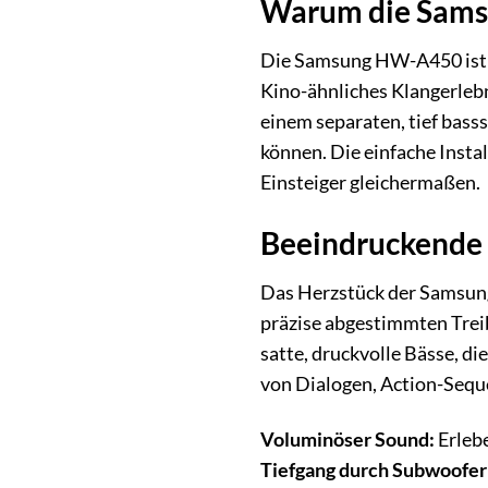
Warum die Sams
Die Samsung HW-A450 ist me
Kino-ähnliches Klangerleb
einem separaten, tief bass
können. Die einfache Insta
Einsteiger gleichermaßen.
Beeindruckende 
Das Herzstück der Samsung 
präzise abgestimmten Trei
satte, druckvolle Bässe, d
von Dialogen, Action-Seq
Voluminöser Sound:
Erlebe
Tiefgang durch Subwoofer