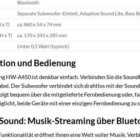
Bluetooth
Separate Subwoofer-Einheit, Adaptive Sound Lite, Bass B
 x T)
ca. 860 x 54 x 74 mm
H x T)
ca. 170 x 343 x 285 mm
Unter 0,5 Watt (typisch)
ation und Bedienung
ng HW-A450 ist denkbar einfach. Verbinden Sie die Sound
abel. Der Subwoofer verbindet sich drahtlos mit der Soundb
lgt bequem über die mitgelieferte Fernbedienung oder, fa
öglicht, beide Geräte mit einer einzigen Fernbedienung zu 
-Sound: Musik-Streaming über Bluet
Funktionalität eröffnet Ihnen eine Welt voller Musik. Verb