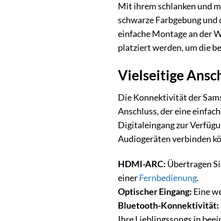
Mit ihrem schlanken und m
schwarze Farbgebung und d
einfache Montage an der Wa
platziert werden, um die b
Vielseitige Ansc
Die Konnektivität der Sam
Anschluss, der eine einfac
Digitaleingang zur Verfügu
Audiogeräten verbinden k
HDMI-ARC:
Übertragen S
einer
Fernbedienung
.
Optischer Eingang:
Eine we
Bluetooth-Konnektivität:
Ihre Lieblingssongs in bee