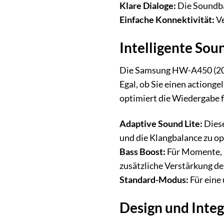
Klare Dialoge:
Die Soundbar
Einfache Konnektivität:
Ve
Intelligente Sou
Die Samsung HW-A450 (2021)
Egal, ob Sie einen actiong
optimiert die Wiedergabe f
Adaptive Sound Lite:
Diese
und die Klangbalance zu op
Bass Boost:
Für Momente, i
zusätzliche Verstärkung de
Standard-Modus:
Für eine 
Design und Inte