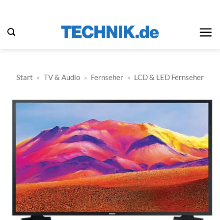
Zum
Inhalt
springen
Start
»
TV & Audio
»
Fernseher
»
LCD & LED Fernseher