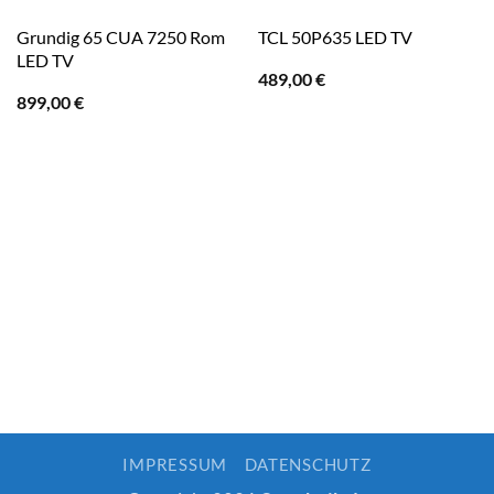
Grundig 65 CUA 7250 Rom
TCL 50P635 LED TV
LED TV
489,00
€
899,00
€
IMPRESSUM
DATENSCHUTZ