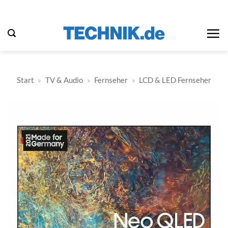
Zum
Inhalt
springen
Start
»
TV & Audio
»
Fernseher
»
LCD & LED Fernseher