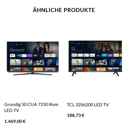
ÄHNLICHE PRODUKTE
Grundig 50 CUA 7250 Rom
TCL 32S6200 LED TV
LED TV
188,73
€
1.469,00
€