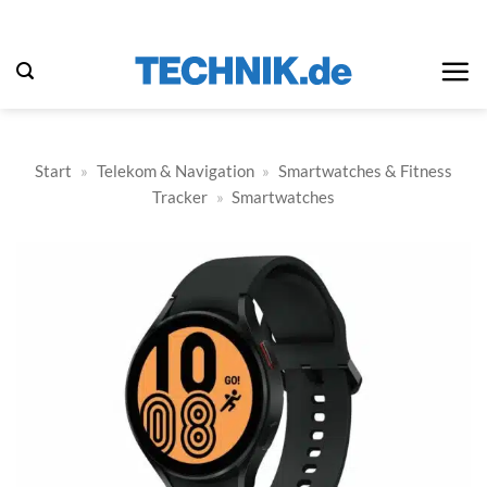
Zum
Inhalt
springen
Start
»
Telekom & Navigation
»
Smartwatches & Fitness
Tracker
»
Smartwatches